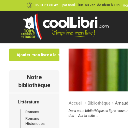
05 31 61 60 42
|
par mail
lun. au ven. de 8h30 à 18h
Hor
Ajouter mon livre à la bibliothèque
Notre
bibliothèque
Littérature
Accueil
Bibliothèque
Arnaud
Dans cette bibliothèque en ligne, vous t
Romans
des
Voir la suite ...
Romans
Historiques