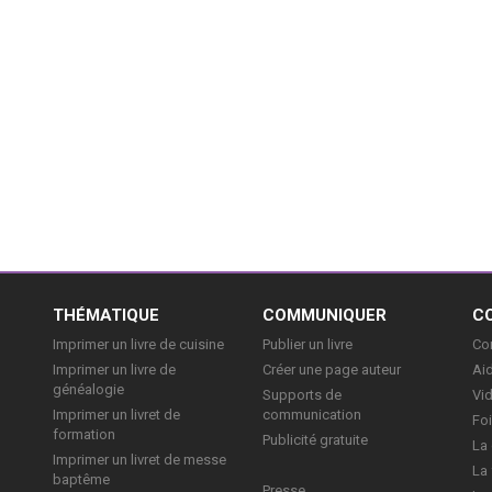
E
THÉMATIQUE
COMMUNIQUER
C
Imprimer un livre de cuisine
Publier un livre
Con
Imprimer un livre de
Créer une page auteur
Aid
généalogie
Supports de
Vi
Imprimer un livret de
communication
Foi
formation
Publicité gratuite
La 
Imprimer un livret de messe
La 
baptême
Presse