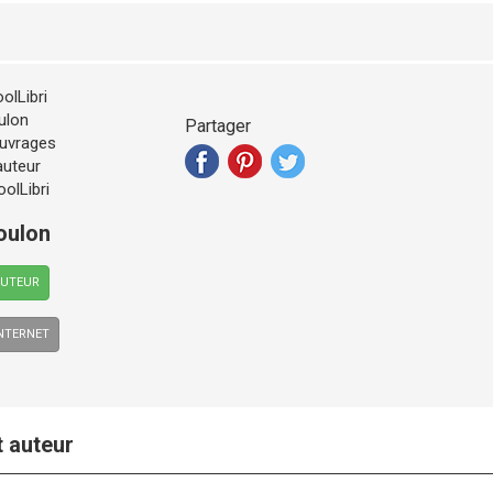
Partager
oulon
AUTEUR
INTERNET
t auteur