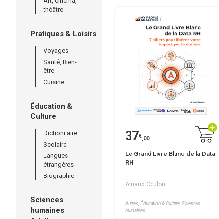
Art, cinéma,
théâtre
Pratiques & Loisirs
Voyages
Santé, Bien-
être
Cuisine
Éducation &
Culture
37
Dictionnaire
€
,00
Scolaire
Le Grand Livre Blanc de la Data
Langues
RH
étrangères
Biographie
Arnaud Coulon
Sciences
Autres, Éducation & Culture, Sciences
humaines
humaines