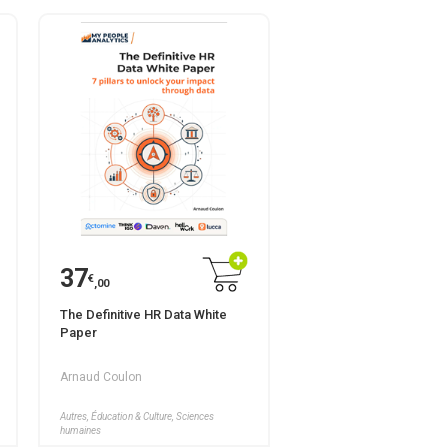
37
€
,00
The Definitive HR Data White
Paper
Arnaud Coulon
Autres, Éducation & Culture, Sciences
humaines