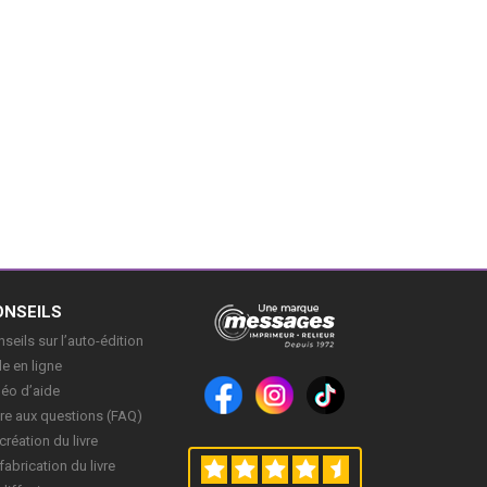
ONSEILS
seils sur l’auto-édition
e en ligne
déo d’aide
re aux questions (FAQ)
création du livre
fabrication du livre