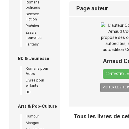
Romans
page auteur
policiers
Science
Fiction
Poésies
Essais,
nouvelles
Fantasy
BD & Jeunesse
Arnaud C
Romans pour
Ados
CONTACTER L’
Livres pour
enfants
VISITER LE SITE 
BD
Arts & Pop-Culture
Tous les livres de ce
Humour
Mangas