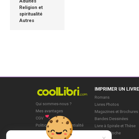
Adultes
Religion et
spiritualité
Autres
IMPRIMER UN LIVR
Romans
Qui sommes-nous ?
Livres Photos
Mes avantages
Magazines et Brochures
CGV
Bandes Dessinées
Politique de Confidentialité
Livre à Spirale et Thèse
Blog
Livre de Poche