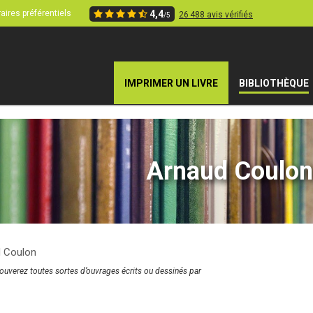
aires préférentiels
4,4
26 488 avis vérifiés
/5
IMPRIMER UN LIVRE
BIBLIOTHÈQUE
Arnaud Coulon
 Coulon
rouverez toutes sortes d’ouvrages écrits ou dessinés par