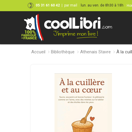
05 31 61 60 42
|
par mail
lun. au ven. de 8h30 à 18h
Hor
Accueil
Bibliothèque
Athenais Stavre
À la cui