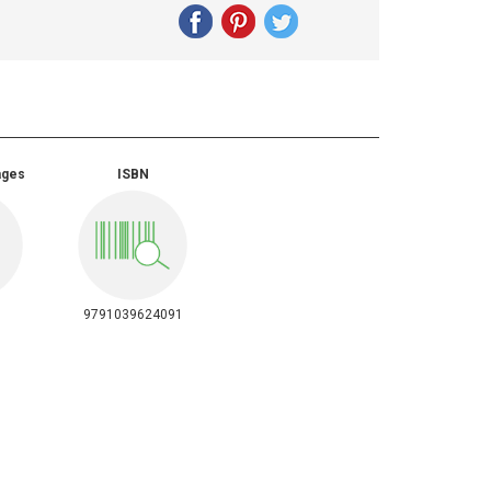
ages
ISBN
9791039624091