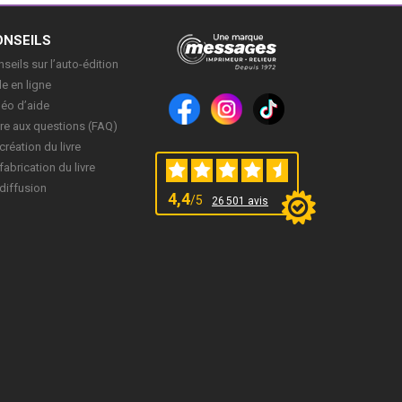
ONSEILS
seils sur l’auto-édition
e en ligne
déo d’aide
re aux questions (FAQ)
création du livre
fabrication du livre
diffusion
4,4
/5
26 501 avis