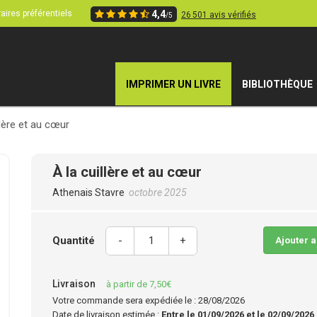
aires préférentiels
4,4
26 501 avis vérifiés
/5
IMPRIMER UN LIVRE
BIBLIOTHÈQUE
llère et au cœur
À la cuillère et au cœur
Athenais Stavre
octobre 2025
Quantité
-
+
Ajouter 
Livraison
à partir de 7,50€
Votre commande sera expédiée le : 28/08/2026
Date de livraison estimée :
Entre le 01/09/2026 et le 02/09/2026