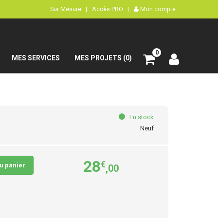
Sur Mesure |
Accès PRO |
Mon compte
0
MES SERVICES
MES PROJETS (0)
En stock
Neuf
28
€
au panier
,00