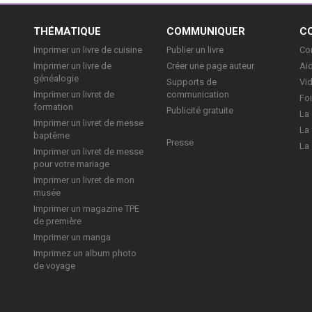
E
THÉMATIQUE
COMMUNIQUER
C
Imprimer un livre de cuisine
Publier un livre
Con
Imprimer un livre de
Créer une page auteur
Aid
généalogie
Supports de
Vi
Imprimer un livret de
communication
Foi
formation
Publicité gratuite
La 
Imprimer un livret de messe
La 
baptême
Presse
La 
Imprimer un livret de messe
pour votre mariage
Imprimer un livret de mon
musée
Imprimer un magazine TPE
de première
Imprimer un manga
Imprimez un album photo
de voyage