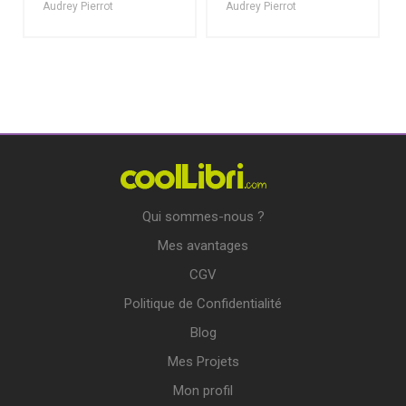
Audrey Pierrot
Audrey Pierrot
Qui sommes-nous ?
Mes avantages
CGV
Politique de Confidentialité
Blog
Mes Projets
Mon profil