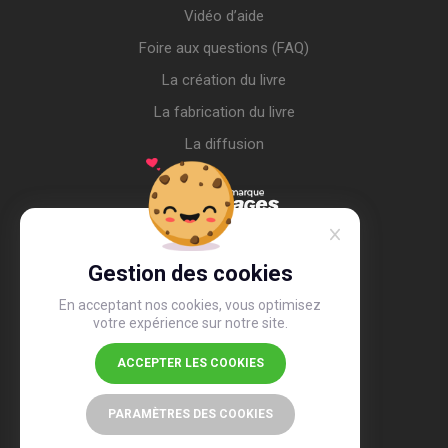
Vidéo d’aide
Foire aux questions (FAQ)
La création du livre
La fabrication du livre
La diffusion
Gestion des cookies
En acceptant nos cookies, vous optimisez
votre expérience sur notre site.
ACCEPTER LES COOKIES
4,4
/5
26 491 avis
PARAMÈTRES DES COOKIES