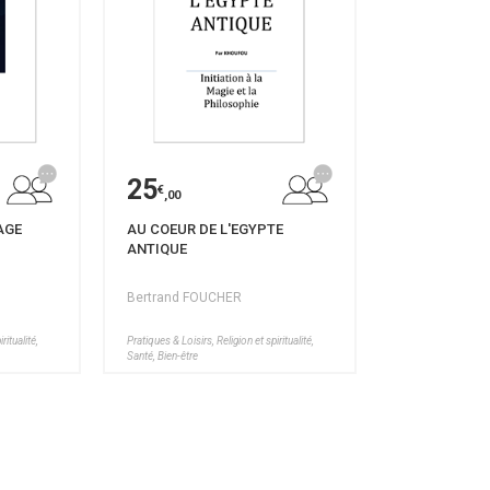
25
€
,00
AGE
AU COEUR DE L'EGYPTE
ANTIQUE
Bertrand FOUCHER
ritualité,
Pratiques & Loisirs, Religion et spiritualité,
Santé, Bien-être