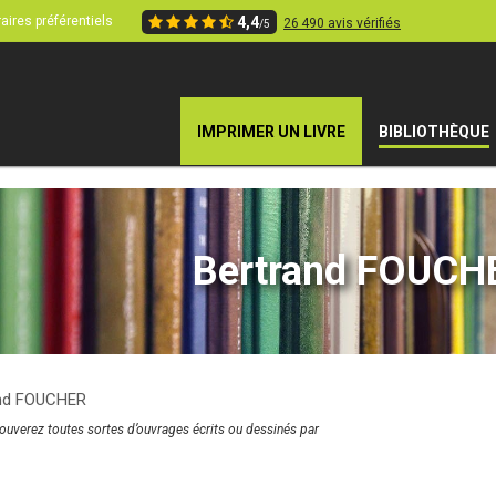
aires préférentiels
4,4
26 490 avis vérifiés
/5
IMPRIMER UN LIVRE
BIBLIOTHÈQUE
Bertrand FOUCH
and FOUCHER
rouverez toutes sortes d’ouvrages écrits ou dessinés par