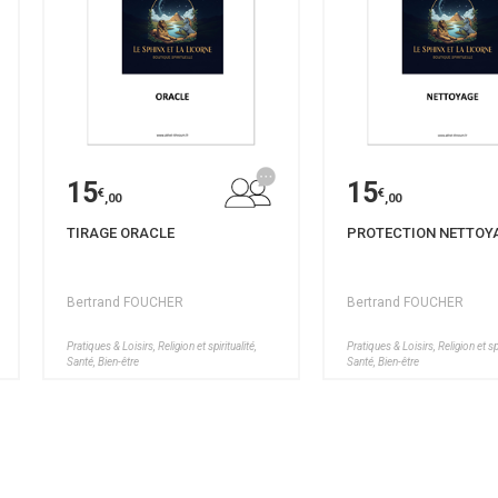
15
15
€
€
,00
,00
TIRAGE ORACLE
PROTECTION NETTOY
Bertrand FOUCHER
Bertrand FOUCHER
Pratiques & Loisirs, Religion et spiritualité,
Pratiques & Loisirs, Religion et spi
Santé, Bien-être
Santé, Bien-être