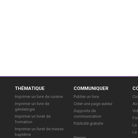
E
THÉMATIQUE
COMMUNIQUER
C
Imprimer un livre de cuisine
Publier un livre
Con
Imprimer un livre de
Créer une page auteur
Aid
généalogie
Supports de
Vi
Imprimer un livret de
communication
Foi
formation
Publicité gratuite
La 
Imprimer un livret de messe
La 
baptême
Presse