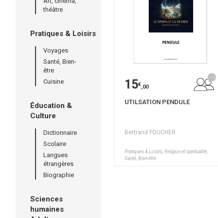
Art, cinéma,
théâtre
Pratiques & Loisirs
Voyages
Santé, Bien-
être
15
Cuisine
€
,00
UTILSATION PENDULE
Éducation &
Culture
Dictionnaire
Bertrand FOUCHER
Scolaire
Pratiques & Loisirs, Religion et spiritualité,
Langues
Santé, Bien-être
étrangères
Biographie
Sciences
humaines