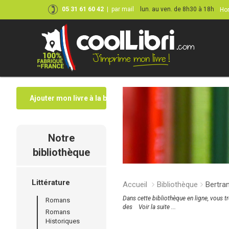
05 31 61 60 42
|
par mail
lun. au ven. de 8h30 à 18h
Hor
Ajouter mon livre à la bibliothèque
Notre
bibliothèque
Littérature
Accueil
Bibliothèque
Bertr
Dans cette bibliothèque en ligne, vous t
Romans
des
Voir la suite ...
Romans
Historiques