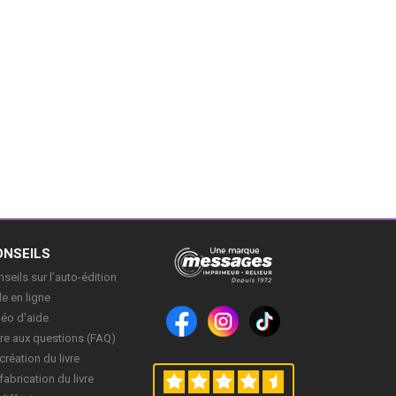
ONSEILS
seils sur l’auto-édition
e en ligne
déo d’aide
re aux questions (FAQ)
création du livre
fabrication du livre