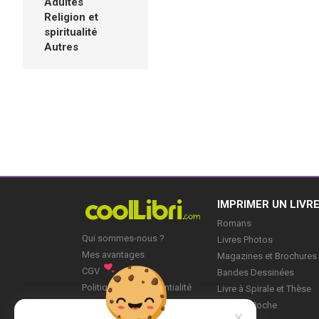
Adultes
Religion et
spiritualité
Autres
IMPRIMER UN LIVR
Romans
Qui sommes-nous ?
Livres Photos
Mes avantages
Magazines et Brochures
CGV
Bandes Dessinées
Politique de Confidentialité
Livre à Spirale et Thèse
Blog
Livre de Poche