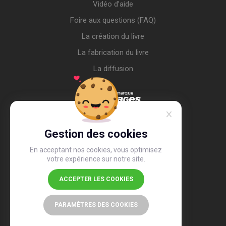
Vidéo d’aide
Foire aux questions (FAQ)
La création du livre
La fabrication du livre
La diffusion
Gestion des cookies
En acceptant nos cookies, vous optimisez
votre expérience sur notre site.
ACCEPTER LES COOKIES
4,4
/5
26 490 avis
PARAMÈTRES DES COOKIES