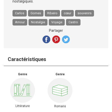
nostalgiques.
Carlos
Gomes
Ribeiro
cœur
souvenirs
Amour
Nostalgie
Voyage
Castro
Partager
Caractéristiques
Genre
Genre
Littérature
Romans