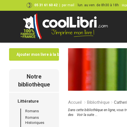
05 31 61 60 42
|
par mail
lun. au ven. de 8h30 à 18h
Hor
Ajouter mon livre à la bibliothèque
Notre
bibliothèque
Littérature
Accueil
Bibliothèque
Cather
Dans cette bibliothèque en ligne, vous t
Romans
des
Voir la suite ...
Romans
Historiques