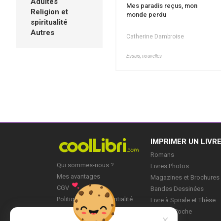
Adultes
Mes paradis reçus, mon
Religion et
monde perdu
spiritualité
Autres
Catherine Dambroise
Essais, nouvelles
IMPRIMER UN LIVR
Romans
Qui sommes-nous ?
Livres Photos
Mes avantages
Magazines et Brochures
CGV
Bandes Dessinées
Politique de Confidentialité
Livre à Spirale et Thèse
Blog
Livre de Poche