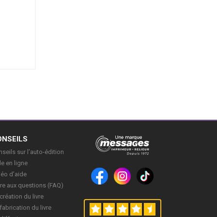
ONSEILS
seils sur l’auto-édition
e en ligne
déo d’aide
re aux questions (FAQ)
création du livre
fabrication du livre