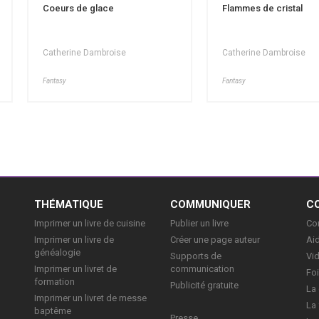
Coeurs de glace
Flammes de cristal
Catherine Dambroise
Catherine Dambroise
Fantasy
Fantasy
E
THÉMATIQUE
COMMUNIQUER
C
Imprimer un livre de cuisine
Publier un livre
Con
Imprimer un livre de
Créer une page auteur
Aid
généalogie
Supports de
Vi
Imprimer un livret de
communication
Foi
formation
Publicité gratuite
La 
Imprimer un livret de messe
La 
baptême
Presse