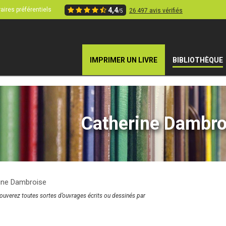
aires préférentiels
4,4
26 497 avis vérifiés
/5
IMPRIMER UN LIVRE
BIBLIOTHÈQUE
Catherine Dambro
ine Dambroise
rouverez toutes sortes d’ouvrages écrits ou dessinés par