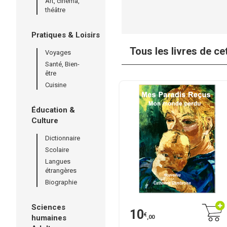
Art, cinéma,
théâtre
Pratiques & Loisirs
Tous les livres de ce
Voyages
Santé, Bien-
être
Cuisine
Éducation &
Culture
Dictionnaire
Scolaire
Langues
étrangères
Biographie
Sciences
10
€
humaines
,00