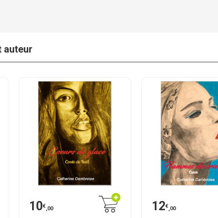
t auteur
10
12
€
€
,00
,00