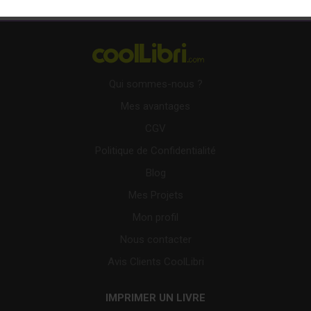
Qui sommes-nous ?
Mes avantages
CGV
Politique de Confidentialité
Blog
Mes Projets
Mon profil
Nous contacter
Avis Clients CoolLibri
IMPRIMER UN LIVRE