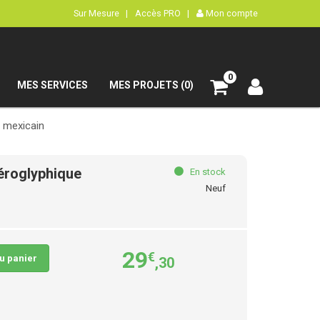
Sur Mesure |
Accès PRO |
Mon compte
0
MES SERVICES
MES PROJETS (0)
e mexicain
iéroglyphique
En stock
Neuf
29
€
au panier
,30