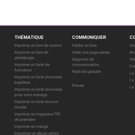
E
THÉMATIQUE
COMMUNIQUER
C
Imprimer un livre de cuisine
Publier un livre
Con
Imprimer un livre de
Créer une page auteur
Aid
généalogie
Supports de
Vi
Imprimer un livret de
communication
Foi
formation
Publicité gratuite
La 
Imprimer un livret de messe
La 
baptême
Presse
La 
Imprimer un livret de messe
pour votre mariage
Imprimer un livret de mon
musée
Imprimer un magazine TPE
de première
Imprimer un manga
Imprimez un album photo