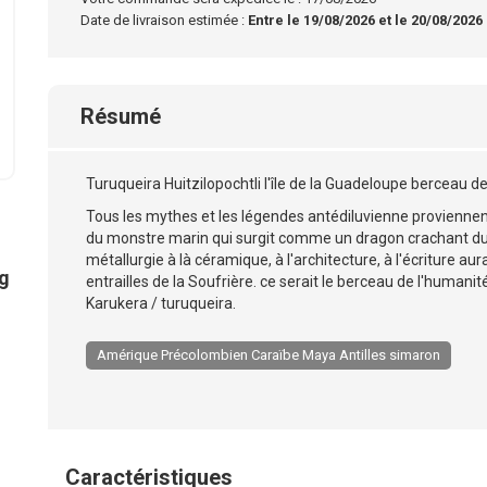
Date de livraison estimée :
Entre le 19/08/2026 et le 20/08/2026
Résumé
Turuqueira Huitzilopochtli l'île de la Guadeloupe berceau d
Tous les mythes et les légendes antédiluvienne proviennen
du monstre marin qui surgit comme un dragon crachant du f
métallurgie à là céramique, à l'architecture, à l'écriture aur
g
entrailles de la Soufrière. ce serait le berceau de l'human
Karukera / turuqueira.
Amérique Précolombien Caraïbe Maya Antilles simaron
Caractéristiques