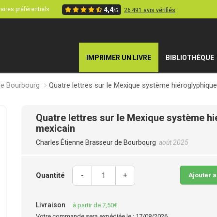
aires préférentiels
4,4
26 491 avis vérifiés
/5
IMPRIMER UN LIVRE
BIBLIOTHÈQUE
de Bourbourg
Quatre lettres sur le Mexique système hiéroglyphiqu
Quatre lettres sur le Mexique système h
mexicain
Charles Étienne Brasseur de Bourbourg
août 2025
Quantité
-
+
Ajouter 
Livraison
à partir de 7,50€
Votre commande sera expédiée le : 17/08/2026