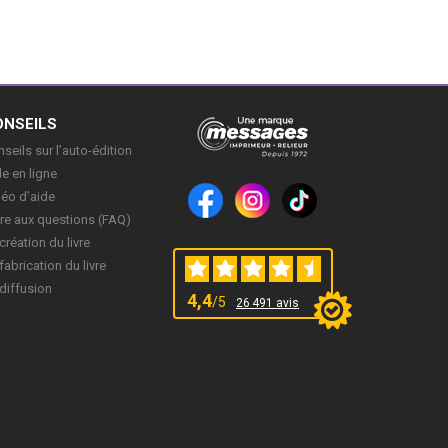
ONSEILS
seils sur l’auto-édition
e en ligne
déo d’aide
re aux questions (FAQ)
création du livre
fabrication du livre
diffusion
4,4
/5
26 491 avis