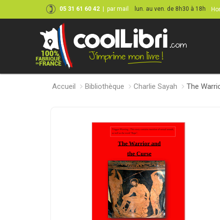
05 31 61 60 42
|
par mail
lun. au ven. de 8h30 à 18h
Hor
Accueil
Bibliothèque
Charlie Sayah
The Warri