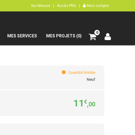
Sur Mesure |
Accès PRO |
Mon compte
0
MES SERVICES
MES PROJETS (0)
Quantité limitée
Neuf
11
€
,00