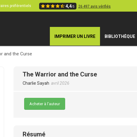
aires préférentiels
4,4
26 497 avis vérifiés
/5
IMPRIMER UN LIVRE
BIBLIOTHÈQUE
or and the Curse
The Warrior and the Curse
Charlie Sayah
avril 2026
Acheter à l’auteur
Résumé