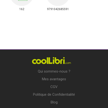
162
9791042685591
Qui sommes-nous ?
Mes avantages
CGV
Politique de Confidentialité
Blog