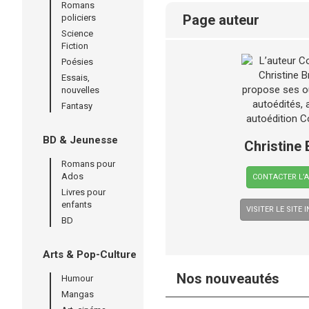
Romans
page auteur
policiers
Science
Fiction
Poésies
Essais,
nouvelles
Fantasy
BD & Jeunesse
Christine
Romans pour
Ados
CONTACTER L’
Livres pour
enfants
VISITER LE SITE 
BD
Arts & Pop-Culture
Nos nouveautés
Humour
Mangas