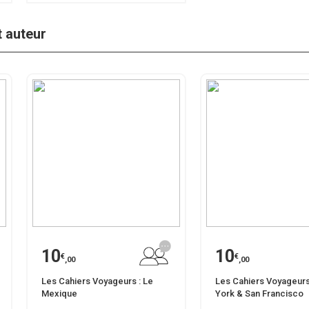
t auteur
10
10
€
€
,00
,00
Les Cahiers Voyageurs : Le
Les Cahiers Voyageurs
Mexique
York & San Francisco