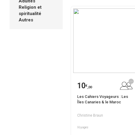
Adultes
Religion et
spiritualité
Autres
10
€
,00
Les Cahiers Voyageurs : Les
Îles Canaries & le Maroc
Christine Braun
Voyages