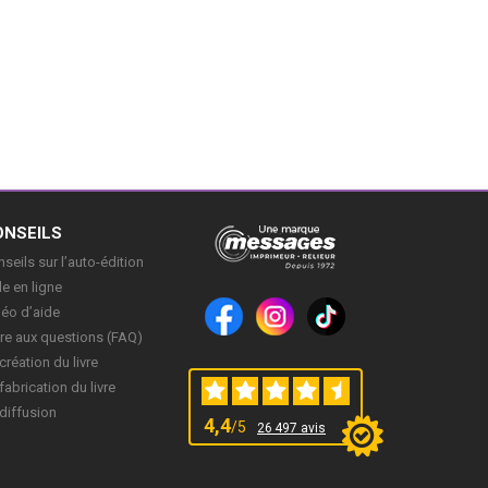
ONSEILS
seils sur l’auto-édition
e en ligne
déo d’aide
re aux questions (FAQ)
création du livre
fabrication du livre
diffusion
4,4
/5
26 497 avis