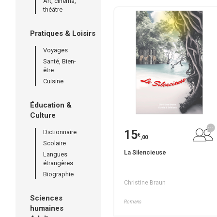
Art, cinéma,
théâtre
Pratiques & Loisirs
Voyages
Santé, Bien-
être
Cuisine
Éducation &
Culture
15
Dictionnaire
€
,00
Scolaire
La Silencieuse
Langues
étrangères
Biographie
Christine Braun
Sciences
Romans
humaines