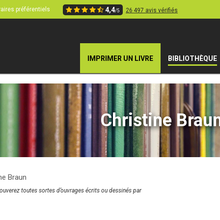
aires préférentiels
4,4
26 497 avis vérifiés
/5
IMPRIMER UN LIVRE
BIBLIOTHÈQUE
Christine Brau
ine Braun
rouverez toutes sortes d’ouvrages écrits ou dessinés par