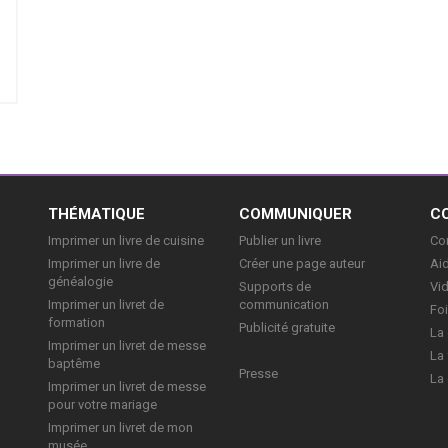
E
THÉMATIQUE
COMMUNIQUER
C
Imprimer un livre de cuisine
Publier un livre
Con
Imprimer un livre de
Créer une page auteur
Aid
généalogie
Supports de
Vi
Imprimer un livret de
communication
Foi
formation
Publicité gratuite
La 
Imprimer un livret de messe
La 
baptême
Presse
La 
Imprimer un livret de messe
pour votre mariage
Imprimer un livret de mon
musée