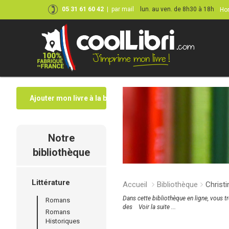
05 31 61 60 42
|
par mail
lun. au ven. de 8h30 à 18h
Hor
Ajouter mon livre à la bibliothèque
Notre
bibliothèque
Littérature
Accueil
Bibliothèque
Christ
Dans cette bibliothèque en ligne, vous t
Romans
des
Voir la suite ...
Romans
Historiques