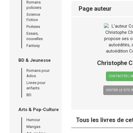
Romans
page auteur
policiers
Science
Fiction
Poésies
Essais,
nouvelles
Fantasy
BD & Jeunesse
Christophe C
Romans pour
Ados
CONTACTER L’
Livres pour
enfants
VISITER LE SITE 
BD
Arts & Pop-Culture
Tous les livres de ce
Humour
Mangas