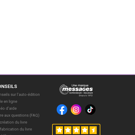
ONSEILS
seils sur l’auto-édition
e en ligne
déo d’aide
re aux questions (FAQ)
création du livre
fabrication du livre