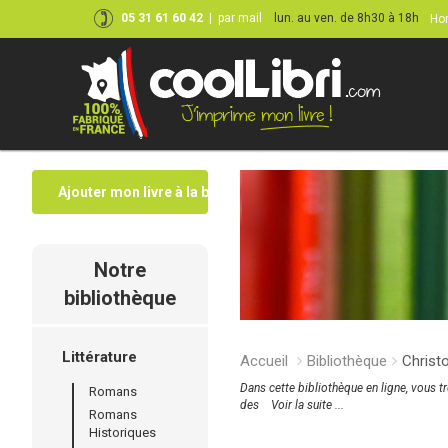
05 31 61 60 42
|
par mail
lun. au ven. de 8h30 à 18h
Hor
Ajouter mon livre à la bibliothèque
Notre
bibliothèque
Littérature
Accueil
Bibliothèque
Christ
Dans cette bibliothèque en ligne, vous t
Romans
des
Voir la suite ...
Romans
Historiques