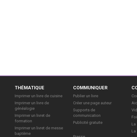
E
THÉMATIQUE
COMMUNIQUER
C
Imprimer un livre de cuisine
Publier un livre
Con
Imprimer un livre de
Créer une page auteur
Aid
généalogie
Supports de
Vi
Imprimer un livret de
communication
Foi
formation
Publicité gratuite
La 
Imprimer un livret de messe
La 
baptême
Presse