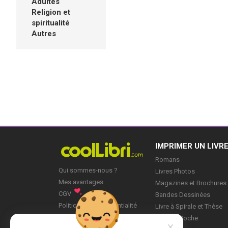
Adultes
Religion et
spiritualité
Autres
IMPRIMER UN LIVR
Romans
Qui sommes-nous ?
Livres Photos
Mes avantages
Magazines et Brochures
CGV
Bandes Dessinées
Politique de Confidentialité
Livre à Spirale et Thèse
Blog
Livre de Poche