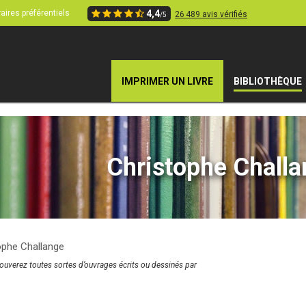
aires préférentiels
4,4
26 489 avis vérifiés
/5
IMPRIMER UN LIVRE
BIBLIOTHÈQUE
Christophe Chall
ophe Challange
rouverez toutes sortes d’ouvrages écrits ou dessinés par