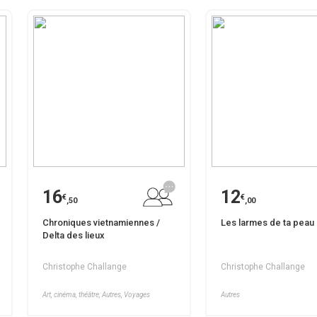
16
12
€
€
,50
,00
Chroniques vietnamiennes /
Les larmes de ta peau
Delta des lieux
Christophe Challange
Christophe Challange
Art, cinéma, théâtre, Autres, Voyages
Autres