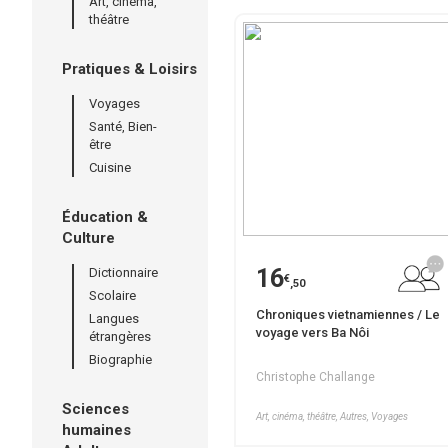
Art, cinéma,
théâtre
Pratiques & Loisirs
Voyages
Santé, Bien-
être
Cuisine
Éducation &
Culture
16
Dictionnaire
€
,50
Scolaire
Chroniques vietnamiennes / Le
Langues
voyage vers Ba Nôi
étrangères
Biographie
Christophe Challange
Sciences
Art, cinéma, théâtre, Autres, Voyages
humaines