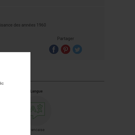
plaisance des années 1960
Partager
lic
ages
Langue
francaise