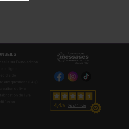
ONSEILS
seils sur l’auto-édition
e en ligne
déo d’aide
re aux questions (FAQ)
création du livre
fabrication du livre
diffusion
4,4
/5
26 489 avis