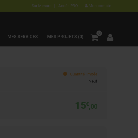
Sur Mesure |
Accès PRO |
Mon compte
0
MES SERVICES
MES PROJETS (0)
Quantité limitée
Neuf
15
€
,00