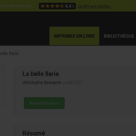
aires préférentiels
4,4
26 489 avis vérifiés
/5
IMPRIMER UN LIVRE
BIBLIOTHÈQUE
elle Ilaria
La belle Ilaria
christophe dewavrin
juillet 2021
Acheter à l’auteur
Résumé