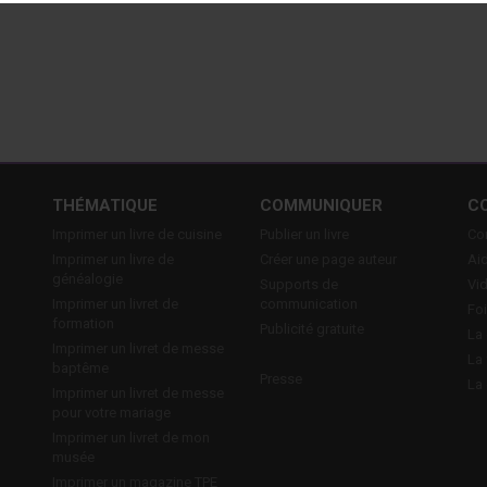
E
THÉMATIQUE
COMMUNIQUER
C
Imprimer un livre de cuisine
Publier un livre
Con
Imprimer un livre de
Créer une page auteur
Aid
généalogie
Supports de
Vi
Imprimer un livret de
communication
Foi
formation
Publicité gratuite
La 
Imprimer un livret de messe
La 
baptême
Presse
La 
Imprimer un livret de messe
pour votre mariage
Imprimer un livret de mon
musée
Imprimer un magazine TPE