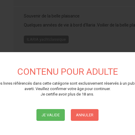
Souvenir de la belle plaisance
Quelques années de vie à bord d'Ilaria .Voilier de la belle 
ILARIA yachtclassique
CONTENU POUR ADULTE
Caractéristiques
s livres référencés dans cette catégorie sont exclusivement réservés à un pub
averti. Veuillez confirmer votre âge pour continuer.
Genre
Format
Nombre de p
Je certifie avoir plus de 18 ans.
JE VALIDE
ANNULER
Adultes
297mm x 210mm
19