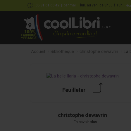
05 31 61 60 42
|
par mail
lun. au ven. de 8h30 à 18h
Hor
Accueil
Bibliothèque
christophe dewavrin
La b
christophe dewavrin
En savoir plus