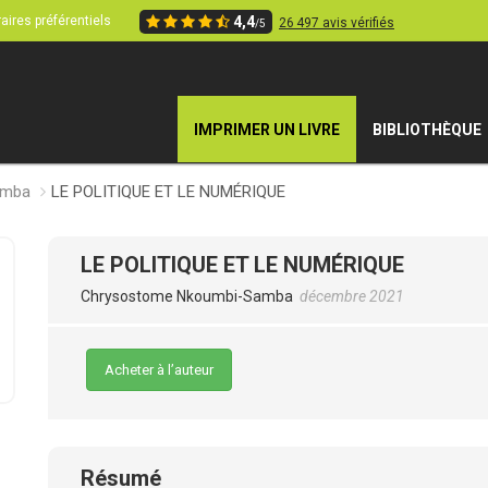
aires préférentiels
4,4
26 497 avis vérifiés
/5
IMPRIMER UN LIVRE
BIBLIOTHÈQUE
amba
LE POLITIQUE ET LE NUMÉRIQUE
LE POLITIQUE ET LE NUMÉRIQUE
Chrysostome Nkoumbi-Samba
décembre 2021
Acheter à l’auteur
Résumé