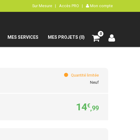
Sur Mesure |
Accès PRO |
Mon compte
0
MES SERVICES
MES PROJETS (0)
Quantité limitée
Neuf
14
€
,99