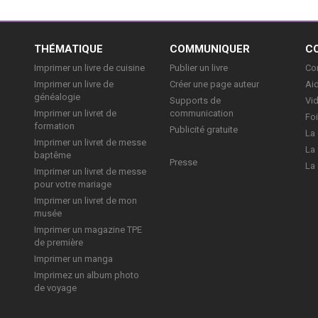
E
THÉMATIQUE
COMMUNIQUER
C
Imprimer un livre de cuisine
Publier un livre
Con
Imprimer un livre de
Créer une page auteur
Aid
généalogie
Supports de
Vi
Imprimer un livret de
communication
Foi
formation
Publicité gratuite
La 
Imprimer un livret de messe
La 
baptême
Presse
La 
Imprimer un livret de messe
pour votre mariage
Imprimer un livret de mon
musée
Imprimer un magazine TPE
de première
Imprimer un manga
Imprimez un album photo
de voyage