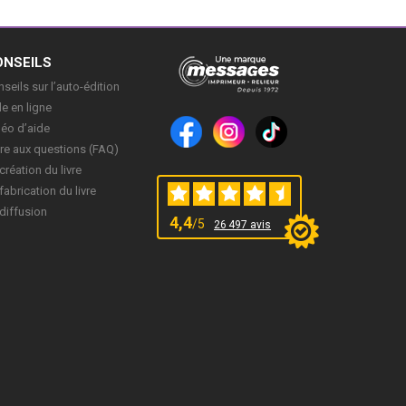
ONSEILS
seils sur l’auto-édition
e en ligne
déo d’aide
re aux questions (FAQ)
création du livre
fabrication du livre
diffusion
4,4
/5
26 497 avis