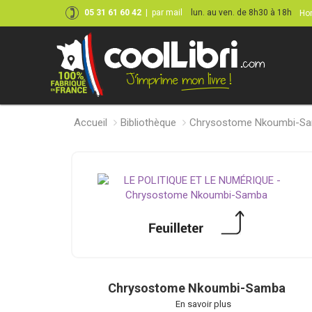
05 31 61 60 42
|
par mail
lun. au ven. de 8h30 à 18h
Hor
Accueil
Bibliothèque
Chrysostome Nkoumbi-S
Chrysostome Nkoumbi-Samba
En savoir plus