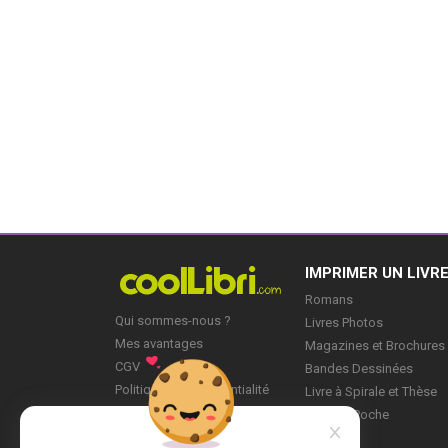
IMPRIMER UN LIVR
Romans
Qui sommes-nous ?
Livres Photos
Mes avantages
Magazines et Brochures
CGV
Bandes Dessinées
Politique de Confidentialité
Livre à Spirale et Thèse
Blog
Livre de Poche
Mes Projets