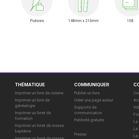
Poésies
148mm x 210mm
108
E
THÉMATIQUE
COMMUNIQUER
C
Imprimer un livre de cuisine
Publier un livre
Con
Imprimer un livre de
Créer une page auteur
Aid
généalogie
Supports de
Vi
Imprimer un livret de
communication
Foi
formation
Publicité gratuite
La 
Imprimer un livret de messe
La 
baptême
Presse
La 
Imprimer un livret de messe