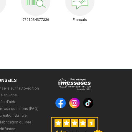
9791034377336
Français
ONSEILS
seils sur l’auto-édition
e en ligne
déo d’aide
re aux questions (FAQ)
création du livre
fabrication du livre
diffusion