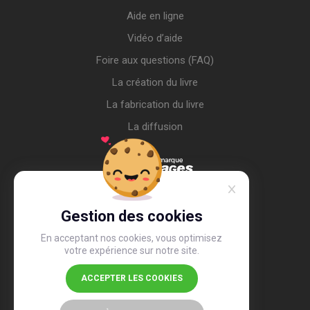
Aide en ligne
Vidéo d’aide
Foire aux questions (FAQ)
La création du livre
La fabrication du livre
La diffusion
Gestion des cookies
En acceptant nos cookies, vous optimisez
votre expérience sur notre site.
ACCEPTER LES COOKIES
4,4
/5
26 497 avis