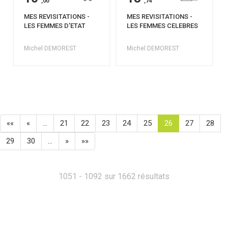
,00
,74
MES REVISITATIONS -
MES REVISITATIONS -
LES FEMMES D'ETAT
LES FEMMES CELEBRES
Michel DEMOREST
Michel DEMOREST
««
«
…
21
22
23
24
25
26
27
28
29
30
…
»
»»
1051 - 1092 sur 1662 résultats