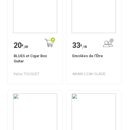
20
33
€
€
,00
,18
BLUES et Cigar Box
Envolées de l'Être
Guitar
Kalou TOUQUET
AMANI LIZAH GLAISE