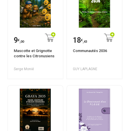
9
18
€
€
,00
,43
Mascotte et Grignotte
Communautés 2036
contre les Citronusiens
Serge Monié
GUY LAPLAGNE