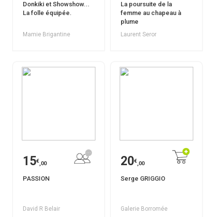
Donkiki et Showshow...
La poursuite de la
La folle équipée.
femme au chapeau à
plume
Mamie Brigantine
Laurent Seror
15
20
€
€
,00
,00
PASSION
Serge GRIGGIO
David R Belair
Galerie Borromée