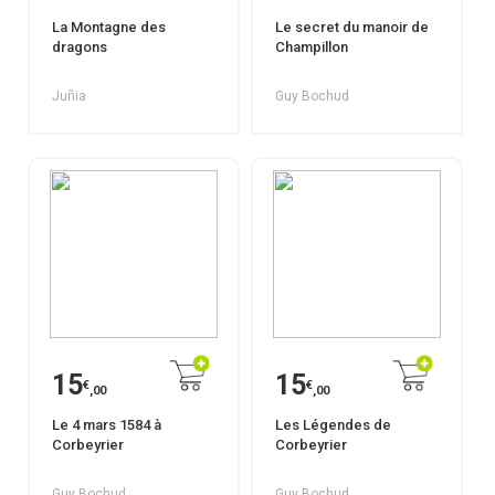
La Montagne des
Le secret du manoir de
dragons
Champillon
Juñia
Guy Bochud
15
15
€
€
,00
,00
Le 4 mars 1584 à
Les Légendes de
Corbeyrier
Corbeyrier
Guy Bochud
Guy Bochud