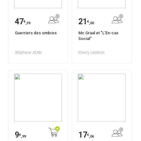
47
21
€
€
,39
,00
Guerriers des ombres
Mc Graal et "L'En-cas
Social"
Stéphane JEAN
thierry cesbron
9
17
€
€
,99
,06