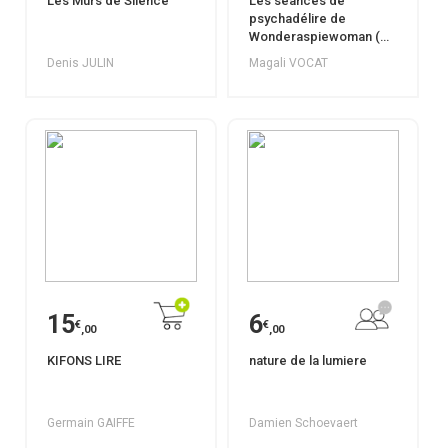
Les Murs de Silence
Les séances de
psychadélire de
Wonderaspiewoman (ou
comment survivre à un
Denis JULIN
Magali VOCAT
quotidien plein
d'autisme et autres
accessoires)
15
6
€
€
,00
,00
KIFONS LIRE
nature de la lumiere
Germain GAIFFE
Damien Schoevaert