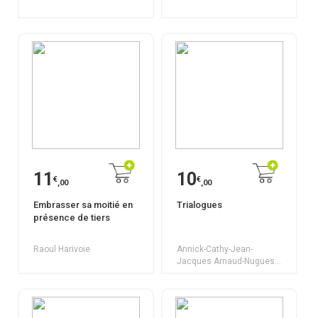
11
10
€
€
,00
,00
Embrasser sa moitié en
Trialogues
présence de tiers
Raoul Harivoie
Annick-Cathy-Jean-
Jacques Arnaud-Nugues-
Troclet