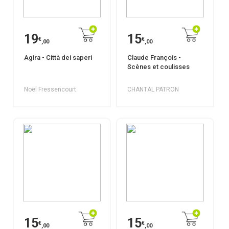
19
15
€
€
,00
,00
Agira - Città dei saperi
Claude François -
Scènes et coulisses
Noël Fressencourt
CHANTAL PATRON
15
15
€
€
,00
,00