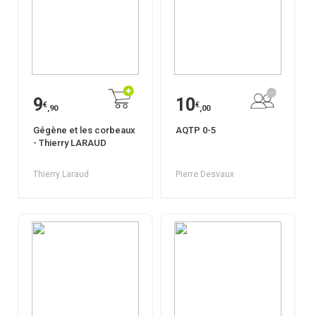
9
10
€
€
,90
,00
Gégène et les corbeaux
AQTP 0-5
- Thierry LARAUD
Thierry Laraud
Pierre Desvaux