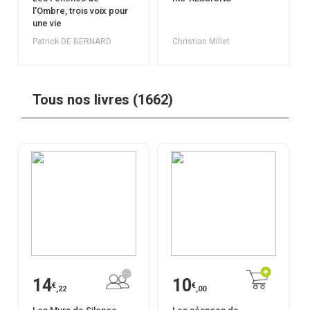
l'Ombre, trois voix pour
une vie
Patrick DE BERNARD
Christian Millet
Tous nos livres (1662)
14
10
€
€
,22
,00