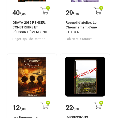
40
29
€
€
,00
,90
GBAYA 2035 PENSER,
Recueil d'atelier: Le
CONSTRUIRE ET
Cheminement d’une
RÉUSSIR L'ÉMERGENCE
F.L.E.U.R.
COLLECTIVE
Roger Djoulde Darman
Fabien MOHARIRY
12
22
€
€
,00
,00
Les Femmes de
IMPRESSIONS