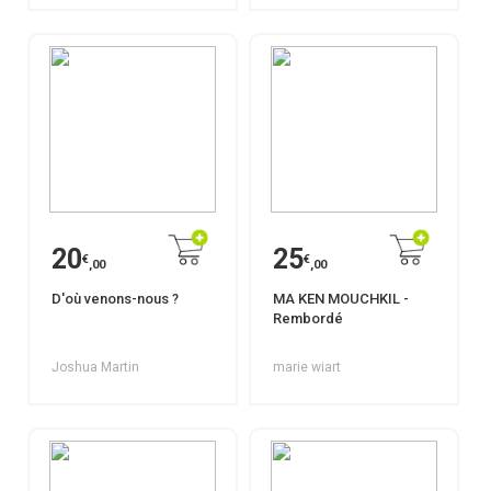
20
25
€
€
,00
,00
D'où venons-nous ?
MA KEN MOUCHKIL -
Rembordé
Joshua Martin
marie wiart