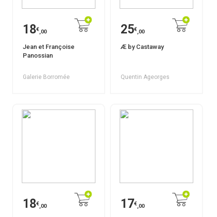
18
25
€
€
,00
,00
Jean et Françoise
Æ by Castaway
Panossian
Galerie Borromée
Quentin Ageorges
18
17
€
€
,00
,00