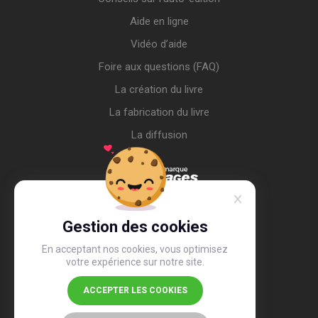
Aide en ligne
Vidéo d’aide
Foire aux questions (FAQ)
La création du livre
La fabrication du livre
La diffusion
Gestion des cookies
En acceptant nos cookies, vous optimisez
votre expérience sur notre site.
ACCEPTER LES COOKIES
4,4
/5
26 488 avis