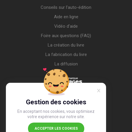
Conseils sur l’auto-édition
Aide en ligne
Vidéo d’aide
Foire aux questions (FAQ)
La création du livre
La fabrication du livre
La diffusion
Gestion des cookies
En acceptant nos cookies, vous optimisez
votre expérience sur notre site.
ACCEPTER LES COOKIES
4,4
/5