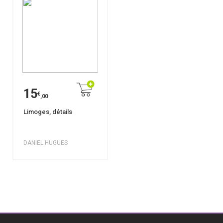
15
€
,00
Limoges, détails
DANIEL HUGUES