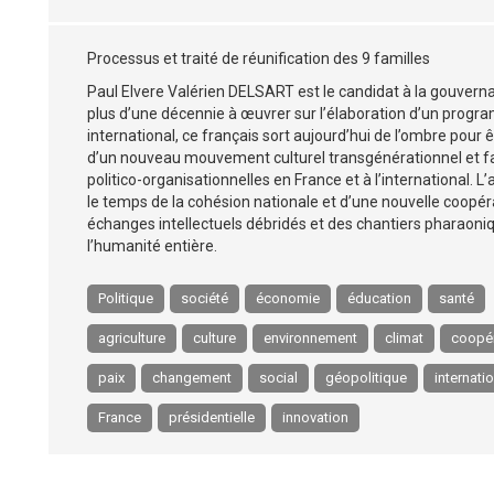
Processus et traité de réunification des 9 familles
Paul Elvere Valérien DELSART est le candidat à la gouvern
plus d’une décennie à œuvrer sur l’élaboration d’un progr
international, ce français sort aujourd’hui de l’ombre pour êt
d’un nouveau mouvement culturel transgénérationnel et f
politico-organisationnelles en France et à l’international. L’
le temps de la cohésion nationale et d’une nouvelle coopéra
échanges intellectuels débridés et des chantiers pharaoniqu
l’humanité entière.
Politique
société
économie
éducation
santé
agriculture
culture
environnement
climat
coopér
paix
changement
social
géopolitique
internati
France
présidentielle
innovation