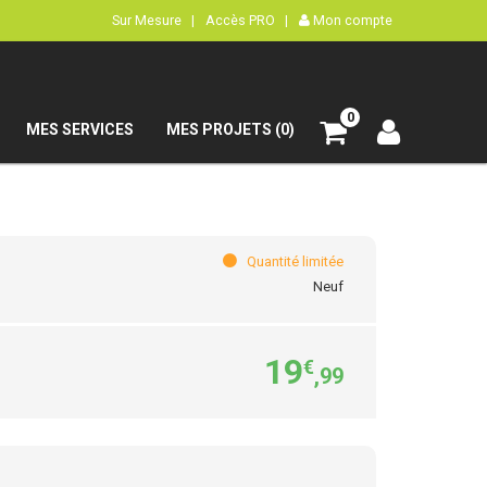
Sur Mesure |
Accès PRO |
Mon compte
0
MES SERVICES
MES PROJETS (0)
Quantité limitée
Neuf
19
€
,99