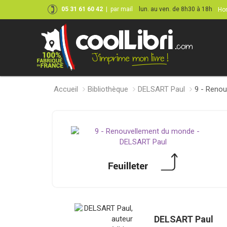
05 31 61 60 42
|
par mail
lun. au ven. de 8h30 à 18h
Hor
Accueil
Bibliothèque
DELSART Paul
9 - Reno
DELSART Paul