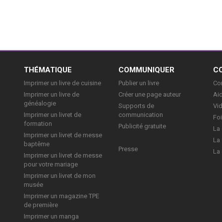
E
THÉMATIQUE
COMMUNIQUER
C
Imprimer un livre de cuisine
Publier un livre
Con
Imprimer un livre de
Créer une page auteur
Aid
généalogie
Supports de
Vi
Imprimer un livret de
communication
Foi
formation
Publicité gratuite
La 
Imprimer un livret de messe
La 
baptême
Presse
La 
Imprimer un livret de messe
pour votre mariage
Imprimer un livret de mon
musée
Imprimer un magazine TPE
de première
Imprimer un manga