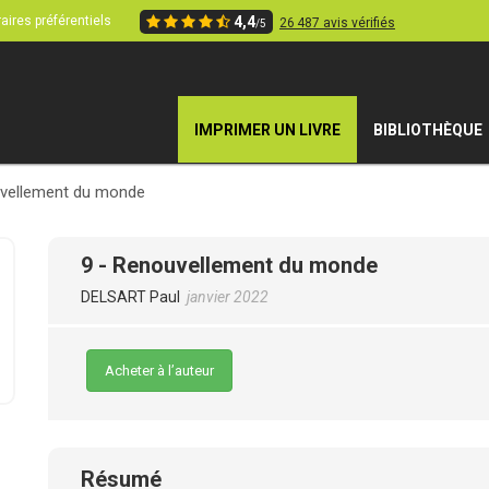
aires préférentiels
4,4
26 487 avis vérifiés
/5
IMPRIMER UN LIVRE
BIBLIOTHÈQUE
uvellement du monde
9 - Renouvellement du monde
DELSART Paul
janvier 2022
Acheter à l’auteur
Résumé