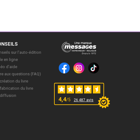
ONSEILS
seils sur l’auto-édition
e en ligne
déo d’aide
re aux questions (FAQ)
création du livre
fabrication du livre
diffusion
4,4
/5
26 487 avis