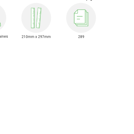
aines
210mm x 297mm
289