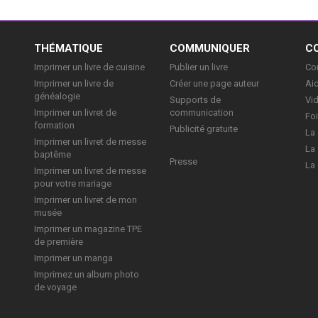
E
THÉMATIQUE
COMMUNIQUER
C
Imprimer un livre de cuisine
Publier un livre
Con
Imprimer un livre de
Créer une page auteur
Aid
généalogie
Supports de
Vi
Imprimer un livret de
communication
Foi
formation
Publicité gratuite
La 
Imprimer un livret de messe
La 
baptême
Presse
La 
Imprimer un livret de messe
pour votre mariage
Imprimer un livret de mon
musée
Imprimer un magazine TPE
de première
Imprimer un manga
Imprimez un album photo
de voyage