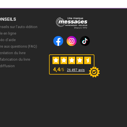
ONSEILS
seils sur l’auto-édition
e en ligne
déo d’aide
re aux questions (FAQ)
création du livre
fabrication du livre
diffusion
4,4
/5
26 497 avis