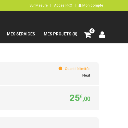
Sur Mesure |
Accès PRO |
Mon compte
0
MES SERVICES
MES PROJETS (0)
Quantité limitée
Neuf
25
€
,00