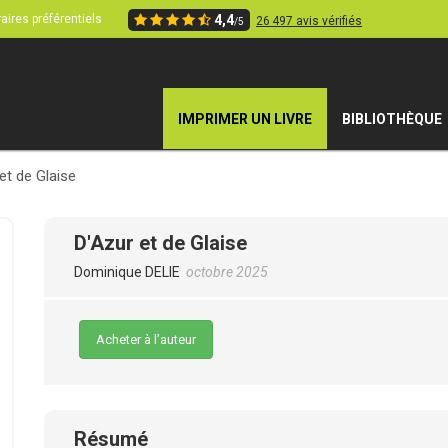
aires préférentiels
4,4
26 497 avis vérifiés
/5
IMPRIMER UN LIVRE
BIBLIOTHÈQUE
et de Glaise
D'Azur et de Glaise
Dominique DELIE
octobre 2025
Acheter à l’auteur
Résumé