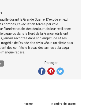
re
nquille durant la Grande Guerre. D'exode en exil
 les bombes, l'évacuation forcée par voie
ur Flandre natale, des deuils, mais leur résilience
Belgique ou dans le Nord de la France, où ils ont
es, jamais racontée dans son amplitude et ses
tragédie de l'exode des civils vécue un siècle plus
etient des conflits le fracas des armes et la saga
 ce manque réparé.
Partager
és
Format
Nombre de pages