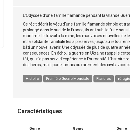
L'Odyssée d'une famille flamande pendant la Grande Guer
Ce récit décrit le vécu d'une famille flamande simple et tra
prolongé dans le sud de la France, ils ont subi la fuite sous
maritime, le travail à la mine, les mauvaises nouvelles de le
et la solidarité familiale les a préservés jusqu'au retour en 
bâti un nouvel avenir. Une odyssée de plus de quatre anné
conséquences. En écho, la guerre en Ukraine rappelle cette 
tôt, qui n'a pas servi d'expérience à l'humanité. L'histoire r
des héros, mais parle jamais ou rarement des civils, voici
Histoire
Première Guerre Mondiale
Flandres
réfugi
Caractéristiques
Genre
Genre
Genre