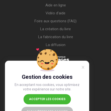
Aide en ligne
Vidéo d’aide
Foire aux questions (FAQ)
La création du livre
La fabrication du livre
La diffusion
Gestion des cookies
En acceptant nos cookies, vous optimisez
votre expérience sur notre site.
ACCEPTER LES COOKIES
4,4
/5
26 491 avis