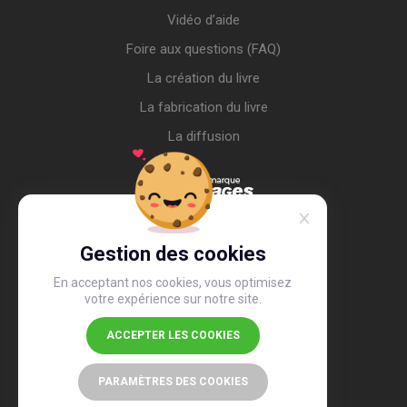
Vidéo d’aide
Foire aux questions (FAQ)
La création du livre
La fabrication du livre
La diffusion
Gestion des cookies
En acceptant nos cookies, vous optimisez
votre expérience sur notre site.
ACCEPTER LES COOKIES
4,4
/5
26 518 avis
PARAMÈTRES DES COOKIES