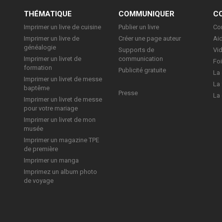
E
THÉMATIQUE
COMMUNIQUER
C
Imprimer un livre de cuisine
Publier un livre
Con
Imprimer un livre de
Créer une page auteur
Aid
généalogie
Supports de
Vi
Imprimer un livret de
communication
Foi
formation
Publicité gratuite
La 
Imprimer un livret de messe
La 
baptême
Presse
La 
Imprimer un livret de messe
pour votre mariage
Imprimer un livret de mon
musée
Imprimer un magazine TPE
de première
Imprimer un manga
Imprimez un album photo
de voyage