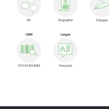
BD
Biographie
Voyages
ISBN
Langue
9791034354085
Française