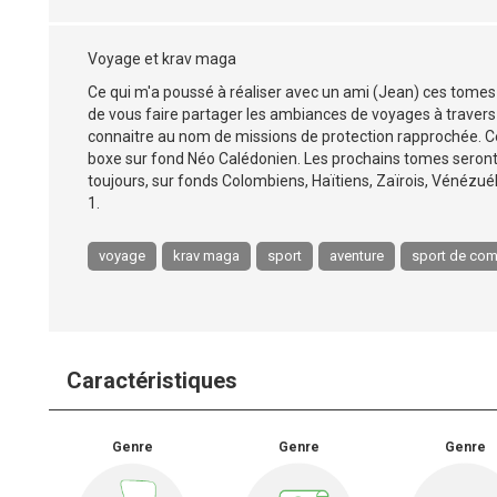
Voyage et krav maga
Ce qui m'a poussé à réaliser avec un ami (Jean) ces tomes 
de vous faire partager les ambiances de voyages à travers
connaitre au nom de missions de protection rapprochée. C
boxe sur fond Néo Calédonien. Les prochains tomes seron
toujours, sur fonds Colombiens, Haïtiens, Zaïrois, Vénézué
1.
voyage
krav maga
sport
aventure
sport de co
Caractéristiques
Genre
Genre
Genre