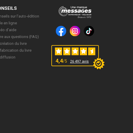
ONSEILS
seils sur l’auto-édition
e en ligne
déo d’aide
re aux questions (FAQ)
création du livre
fabrication du livre
diffusion
4,4
/5
26 497 avis