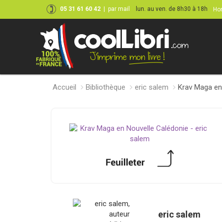
05 31 61 60 42
|
par mail
lun. au ven. de 8h30 à 18h
Hor
Accueil
Bibliothèque
eric salem
Krav Maga en
eric salem