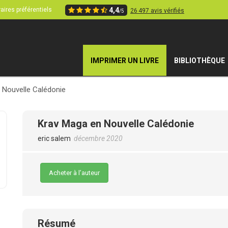
aires préférentiels
4,4
26 497 avis vérifiés
/5
IMPRIMER UN LIVRE
BIBLIOTHÈQUE
 Nouvelle Calédonie
Krav Maga en Nouvelle Calédonie
eric salem
décembre 2020
Acheter à l’auteur
Résumé