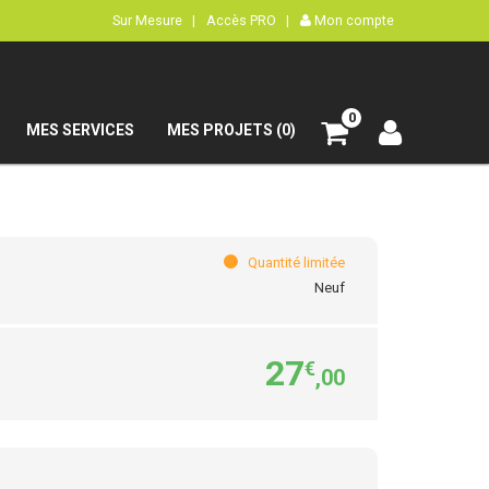
Sur Mesure |
Accès PRO |
Mon compte
0
MES SERVICES
MES PROJETS (0)
Quantité limitée
Neuf
27
€
,00