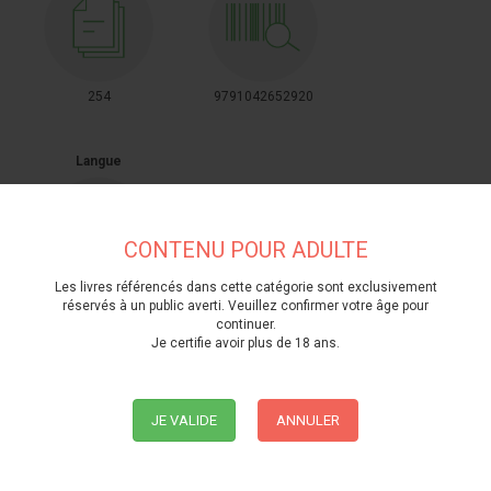
254
9791042652920
Langue
CONTENU POUR ADULTE
Les livres référencés dans cette catégorie sont exclusivement
français
réservés à un public averti. Veuillez confirmer votre âge pour
continuer.
Je certifie avoir plus de 18 ans.
JE VALIDE
ANNULER