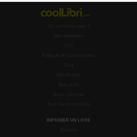
Qui sommes-nous ?
Mes avantages
CGV
Politique de Confidentialité
Blog
Mes Projets
Mon profil
Nous contacter
Avis Clients CoolLibri
IMPRIMER UN LIVRE
Romans