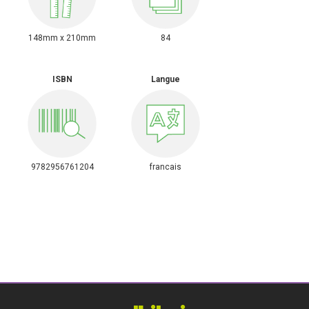
148mm x 210mm
84
ISBN
Langue
9782956761204
francais