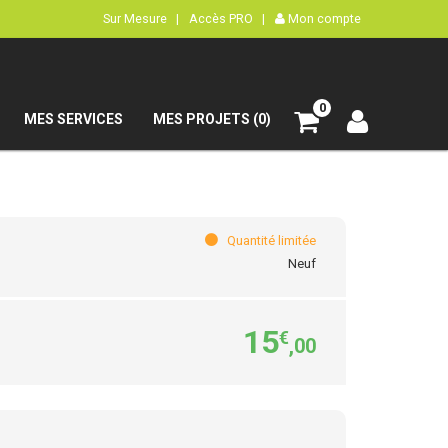
Sur Mesure |
Accès PRO |
Mon compte
0
MES SERVICES
MES PROJETS (0)
Quantité limitée
Neuf
15
€
,00