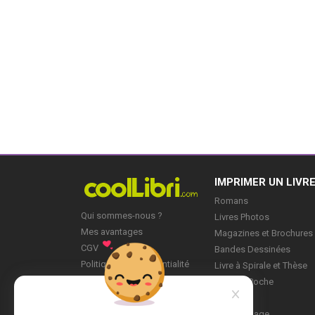
IMPRIMER UN LIVR
Romans
Qui sommes-nous ?
Livres Photos
Mes avantages
Magazines et Brochures
CGV
Bandes Dessinées
Politique de Confidentialité
Livre à Spirale et Thèse
Blog
Livre de Poche
Mes Projets
Mon profil
Marque-page