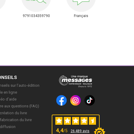
9791034359790
Français
ONSEILS
seils sur l’auto-édition
e en ligne
déo d’aide
re aux questions (FAQ)
création du livre
fabrication du livre
diffusion
4,4
/5
26 489 avis