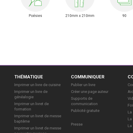
Poésies
210mm x 210mm
90
E
THÉMATIQUE
COMMUNIQUER
C
Imprimer un livre de cuisine
Publier un livre
Con
Imprimer un livre de
Créer une page auteur
Aid
généalogie
Supports de
Vi
Imprimer un livret de
communication
Foi
formation
Publicité gratuite
La 
Imprimer un livret de messe
La 
baptême
Presse
La 
Imprimer un livret de messe