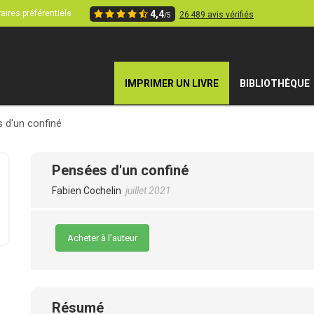
aires préférentiels
4,4
26 489 avis vérifiés
/5
IMPRIMER UN LIVRE
BIBLIOTHÈQUE
 d'un confiné
Pensées d'un confiné
Fabien Cochelin
juillet 2021
Acheter à l’auteur
Résumé