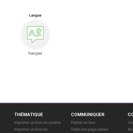
Langue
français
E
THÉMATIQUE
COMMUNIQUER
C
Imprimer un livre de cuisine
Publier un livre
Con
Imprimer un livre de
Créer une page auteur
Aid