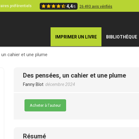
aires préférentiels
4,4
26 493 avis vérifiés
/5
IMPRIMER UN LIVRE
BIBLIOTHÈQUE
 un cahier et une plume
Des pensées, un cahier et une plume
Fanny Blot
décembre 2024
Acheter à l’auteur
Résumé