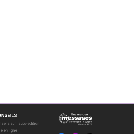
ONSEILS
seils sur l’auto-édition
e en ligne