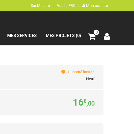
Sur Mesure |
Accès PRO |
Mon compte
0
MES SERVICES
MES PROJETS (0)
Quantité limitée
Neuf
16
€
,00