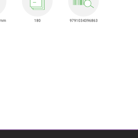
0mm
180
9791034396863