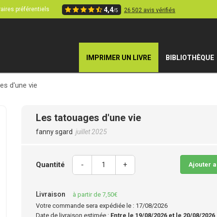
aires préférentiels
4,4
26 502 avis vérifiés
/5
IMPRIMER UN LIVRE
BIBLIOTHÈQUE
es d'une vie
Les tatouages d'une vie
fanny sgard
juillet 2025
Quantité
-
+
Ajouter 
Livraison
à partir de 7,50€
Votre commande sera expédiée le : 17/08/2026
Date de livraison estimée :
Entre le 19/08/2026 et le 20/08/2026