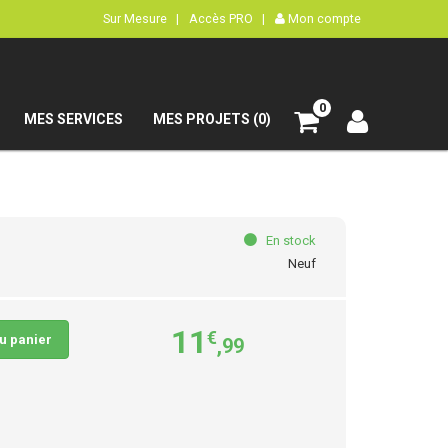
Sur Mesure |
Accès PRO |
Mon compte
0
MES SERVICES
MES PROJETS (0)
En stock
Neuf
11
€
au panier
,99