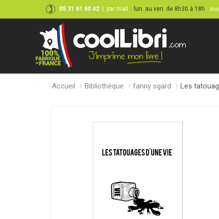
05 31 61 60 42
|
par mail
lun. au ven. de 8h30 à 18h
Hor
Accueil
Bibliothèque
fanny sgard
Les tatouag