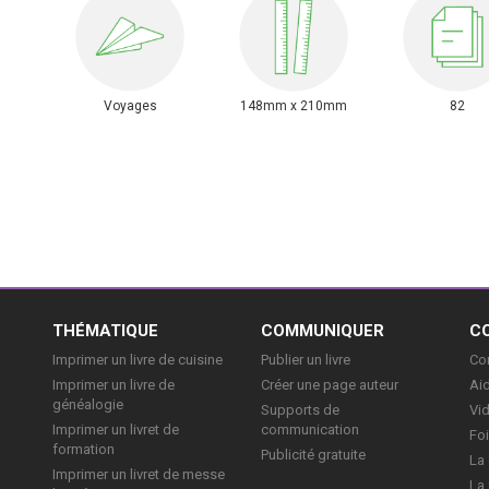
Voyages
148mm x 210mm
82
E
THÉMATIQUE
COMMUNIQUER
C
Imprimer un livre de cuisine
Publier un livre
Con
Imprimer un livre de
Créer une page auteur
Aid
généalogie
Supports de
Vi
Imprimer un livret de
communication
Foi
formation
Publicité gratuite
La 
Imprimer un livret de messe
La 