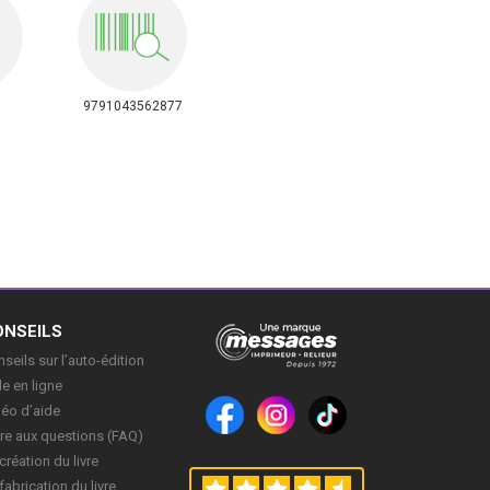
9791043562877
ONSEILS
seils sur l’auto-édition
e en ligne
déo d’aide
re aux questions (FAQ)
création du livre
fabrication du livre