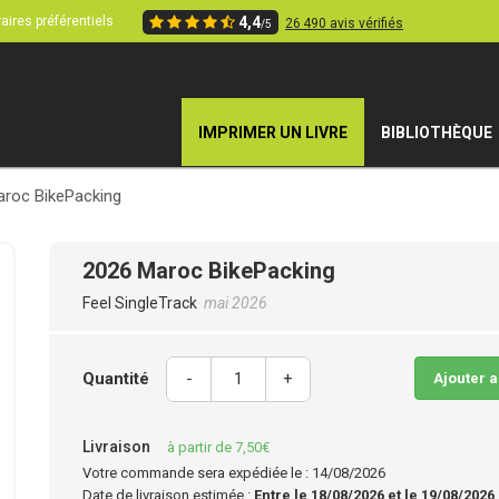
aires préférentiels
4,4
26 490 avis vérifiés
/5
IMPRIMER UN LIVRE
BIBLIOTHÈQUE
roc BikePacking
2026 Maroc BikePacking
Feel SingleTrack
mai 2026
Quantité
-
+
Ajouter 
Livraison
à partir de 7,50€
Votre commande sera expédiée le : 14/08/2026
Date de livraison estimée :
Entre le 18/08/2026 et le 19/08/2026