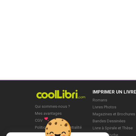
IMPRIMER UN LIVR
Romans
Qui sommes-nous ?
Livres Photos
Mes avantages
Magazines et Brochures
CGV
Bandes Dessinées
Politique de Confidentialité
Livre à Spirale et Thèse
Blog
Livre de Poche