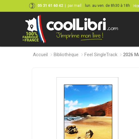
05 31 61 60 42
|
par mail
lun. au ven. de 8h30 à 18h
Hor
Accueil
Bibliothèque
Feel SingleTrack
2026 Ma