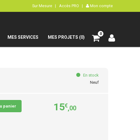
Sur Mesure |
Accès PRO |
Mon compte
0
MES SERVICES
MES PROJETS (0)
En stock
Neuf
15
€
au panier
,00