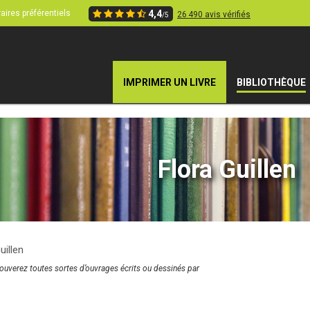
aires préférentiels
4,4
26 490 avis vérifiés
/5
IMPRIMER UN LIVRE
BIBLIOTHÈQUE
Flora Guillen
uillen
rouverez toutes sortes d’ouvrages écrits ou dessinés par