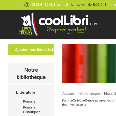
05 31 61 60 42
|
par mail
lun. au ven. de 8h30 à 18h
Hor
Ajouter mon livre à la bibliothèque
Notre
bibliothèque
Littérature
Accueil
Bibliothèque
Flora G
Dans cette bibliothèque en ligne, vous t
Romans
des
Voir la suite ...
Romans
Historiques