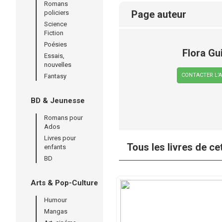
Romans
page auteur
policiers
Science
Fiction
Poésies
Flora Gui
Essais,
nouvelles
CONTACTER L’
Fantasy
BD & Jeunesse
Romans pour
Ados
Livres pour
Tous les livres de ce
enfants
BD
Arts & Pop-Culture
Humour
Mangas