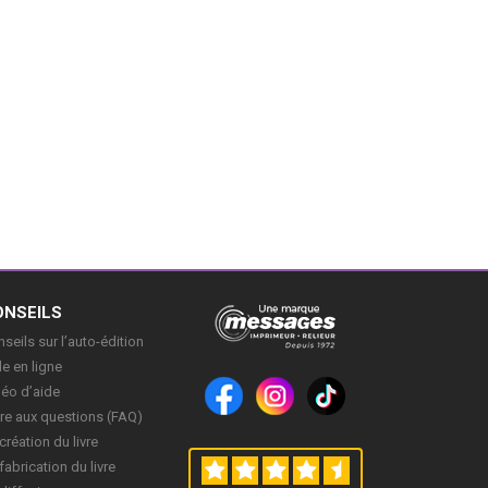
ONSEILS
seils sur l’auto-édition
e en ligne
déo d’aide
re aux questions (FAQ)
création du livre
fabrication du livre