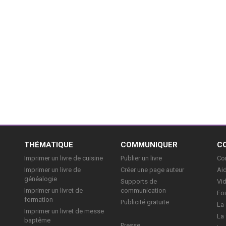
E
THÉMATIQUE
COMMUNIQUER
C
Imprimer un livre de cuisine
Publier un livre
Con
Imprimer un livre de
Créer une page auteur
Aid
généalogie
Supports de
Vi
Imprimer un livret de
communication
Foi
formation
Publicité gratuite
La 
Imprimer un livret de messe
La 
baptême
Presse