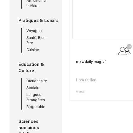
Art, cinéma,
théâtre
Pratiques & Loisirs
Voyages
Santé, Bien-
être
Cuisine
mzwdaily mag #1
Éducation &
Culture
Flora Guillen
Dictionnaire
Scolaire
Autres
Langues
étrangères
Biographie
Sciences
humaines