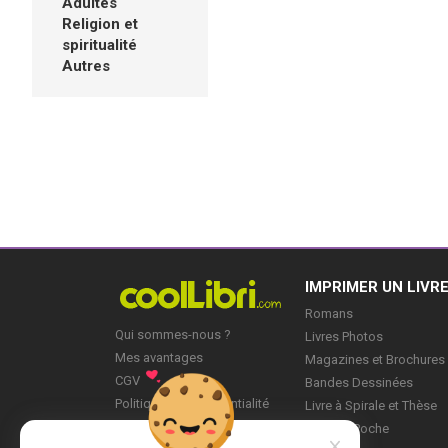
Adultes
Religion et
spiritualité
Autres
IMPRIMER UN LIVR
Romans
Qui sommes-nous ?
Livres Photos
Mes avantages
Magazines et Brochures
CGV
Bandes Dessinées
Politique de Confidentialité
Livre à Spirale et Thèse
Blog
Livre de Poche