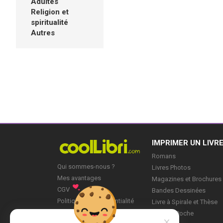
Adultes
Religion et
spiritualité
Autres
IMPRIMER UN LIVR
Romans
Qui sommes-nous ?
Livres Photos
Mes avantages
Magazines et Brochures
CGV
Bandes Dessinées
Politique de Confidentialité
Livre à Spirale et Thèse
Blog
Livre de Poche