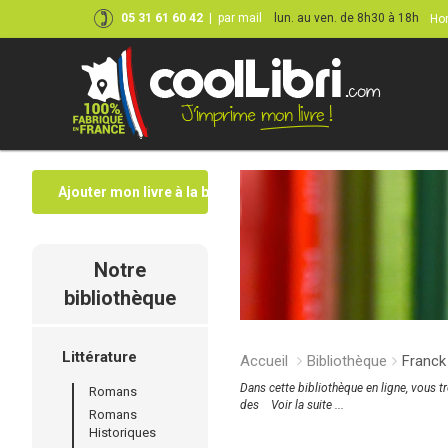
05 31 61 60 42
|
par mail
lun. au ven. de 8h30 à 18h
Hor
Ajouter mon livre à la bibliothèque
Notre
bibliothèque
Littérature
Accueil
Bibliothèque
Franck
Dans cette bibliothèque en ligne, vous t
Romans
des
Voir la suite ...
Romans
Historiques