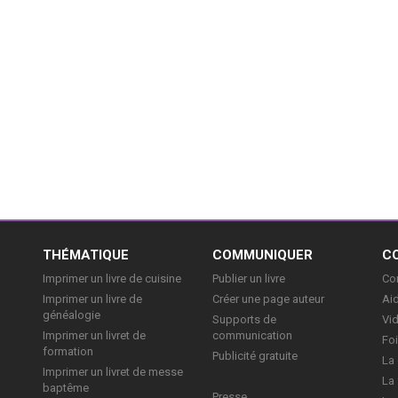
E
THÉMATIQUE
COMMUNIQUER
C
Imprimer un livre de cuisine
Publier un livre
Con
Imprimer un livre de
Créer une page auteur
Aid
généalogie
Supports de
Vi
Imprimer un livret de
communication
Foi
formation
Publicité gratuite
La 
Imprimer un livret de messe
La 
baptême
Presse