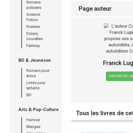
Romans
page auteur
policiers
Science
Fiction
Poésies
Essais,
nouvelles
Fantasy
BD & Jeunesse
Franck Lug
Romans pour
Ados
CONTACTER L’
Livres pour
enfants
BD
Arts & Pop-Culture
Tous les livres de ce
Humour
Mangas