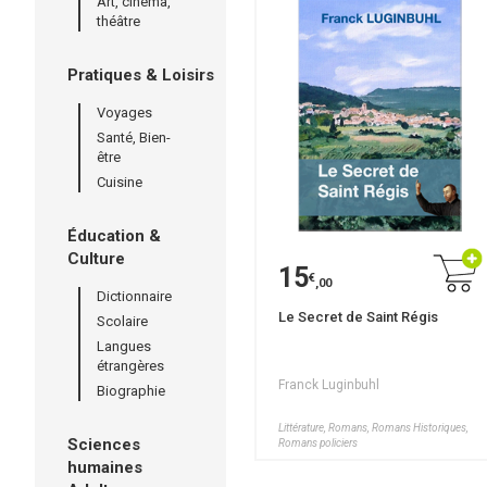
Art, cinéma,
théâtre
Pratiques & Loisirs
Voyages
Santé, Bien-
être
Cuisine
Éducation &
Culture
15
€
,00
Dictionnaire
Le Secret de Saint Régis
Scolaire
Langues
étrangères
Franck Luginbuhl
Biographie
Littérature, Romans, Romans Historiques,
Sciences
Romans policiers
humaines