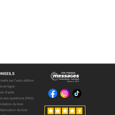
ONSEILS
seils sur l’auto-édition
e en ligne
déo d’aide
re aux questions (FAQ)
création du livre
fabrication du livre