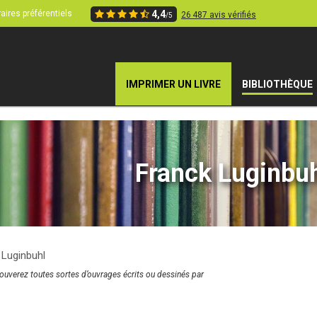
aires préférentiels
4,4
26 487 avis vérifiés
/5
IMPRIMER UN LIVRE
BIBLIOTHÈQUE
Franck Luginbu
 Luginbuhl
rouverez toutes sortes d’ouvrages écrits ou dessinés par