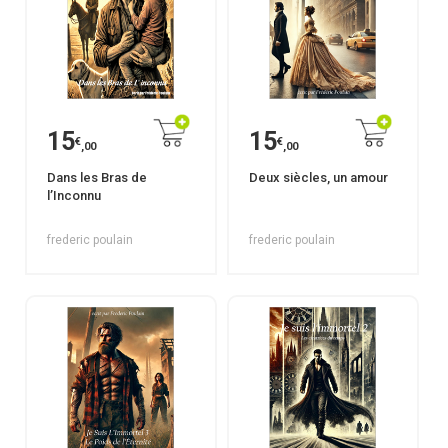
15
15
€
€
,00
,00
Dans les Bras de
Deux siècles, un amour
l’Inconnu
frederic poulain
frederic poulain