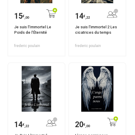
15
14
€
€
,00
,22
Je suis l’Immortel Le
Je suis l'immortel 2 Les
Poids de l’Éternité
cicatrices du temps
frederic poulain
frederic poulain
14
20
€
€
,22
,00