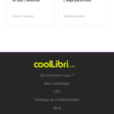
Je Suis L'immortel
L’ange parmi nous
frederic poulain
frederic poulain
Qui sommes-nous ?
Mes avantages
CGV
Politique de Confidentialité
Blog