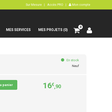
Sur Mesure |
Accès PRO |
Mon compte
0
MES SERVICES
MES PROJETS (0)
En stock
Neuf
16
€
au panier
,90