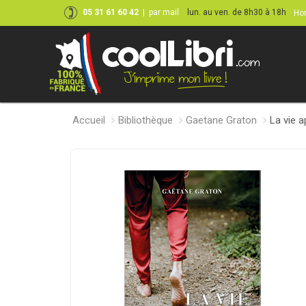
05 31 61 60 42
|
par mail
lun. au ven. de 8h30 à 18h
Hor
Accueil
Bibliothèque
Gaetane Graton
La vie 