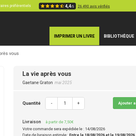
aires préférentiels
4,4
26 490 avis vérifiés
/5
IMPRIMER UN LIVRE
BIBLIOTHÈQUE
après vous
La vie après vous
Gaetane Graton
mai 2025
Quantité
-
+
Ajouter 
Livraison
à partir de 7,50€
Votre commande sera expédiée le : 14/08/2026
Date de livraison estimée :
Entre le 18/08/2026 et le 19/08/2026