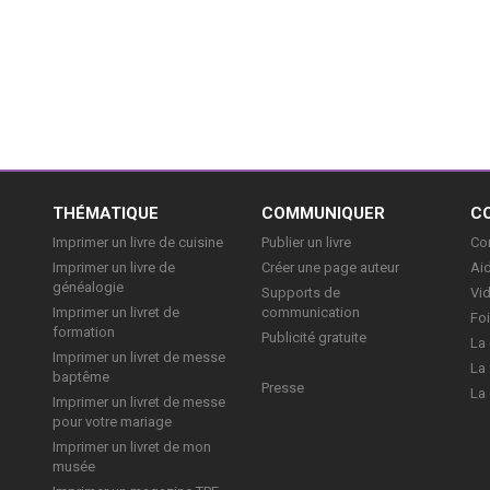
E
THÉMATIQUE
COMMUNIQUER
C
Imprimer un livre de cuisine
Publier un livre
Con
Imprimer un livre de
Créer une page auteur
Aid
généalogie
Supports de
Vi
Imprimer un livret de
communication
Foi
formation
Publicité gratuite
La 
Imprimer un livret de messe
La 
baptême
Presse
La 
Imprimer un livret de messe
pour votre mariage
Imprimer un livret de mon
musée