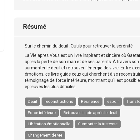
Résumé
Sur le chemin du deuil : Outils pour retrouver la sérénité
La Vie après Vous est un livre inspirant et sincère où Gaet
après la perte de son mari et de ses parents. À travers son h
surmonter le deuil et retrouver l’énergie de vivre. Entre exe
émotions, ce livre guide ceux qui cherchent à se reconstru
témoignage de force intérieure, montrant qu’il est possible
épreuves les plus difficiles.
Deuil
reconstructions
Résilience
espoir
Transf
Force intérieure
Retrouver la joie après le deuil
Libération émotionnelle
Surmonter la tristesse
Changement de vie