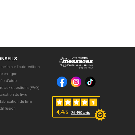
ONSEILS
seils sur l’auto-édition
e en ligne
déo d’aide
re aux questions (FAQ)
création du livre
fabrication du livre
diffusion
4,4
/5
26 490 avis