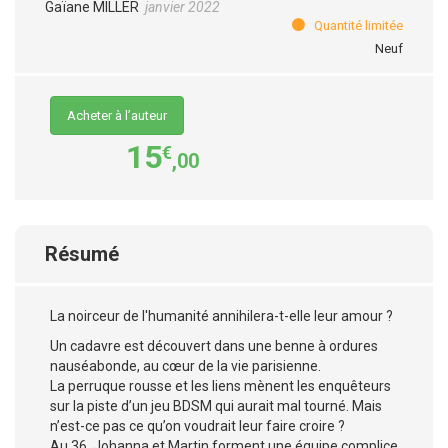
Gaïane MILLER
janvier 2022
Quantité limitée
Neuf
Acheter à l’auteur
15
€
,00
Résumé
La noirceur de l'humanité annihilera-t-elle leur amour ?
Un cadavre est découvert dans une benne à ordures
nauséabonde, au cœur de la vie parisienne.
La perruque rousse et les liens mènent les enquêteurs
sur la piste d’un jeu BDSM qui aurait mal tourné. Mais
n’est-ce pas ce qu’on voudrait leur faire croire ?
Au 36, Johanna et Martin forment une équipe complice