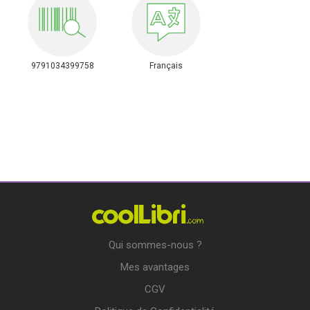
9791034399758
Français
Qui sommes-nous ?
Mes avantages
CGV