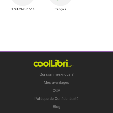
9791034361564
français
Qui sommes-nous ?
Mes avantages
CGV
Politique de Confidentialité
Blog