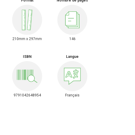
Format
Nombre de pages
210mm x 297mm
146
ISBN
Langue
9791042648954
Français