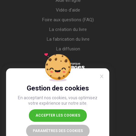
Aide en ligne
Vidéo d’aide
Foire aux questions (FAQ)
La création du livre
La fabrication du livre
La diffusion
Gestion des cookies
En acceptant nos cookies, vous optimisez
votre expérience sur notre site.
ACCEPTER LES COOKIES
4,4
/5
26 505 avis
PARAMÈTRES DES COOKIES