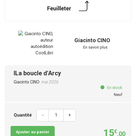
Giacinto CINO
En savoir plus
lLa boucle d'Arcy
Giacinto CINO
mai 2026
En stock
Neuf
Quantité
-
+
15
€
Ajouter au panier
,00