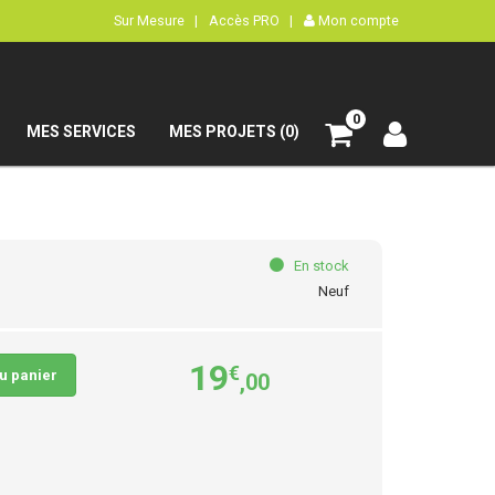
Sur Mesure |
Accès PRO |
Mon compte
0
MES SERVICES
MES PROJETS (0)
En stock
Neuf
19
€
au panier
,00