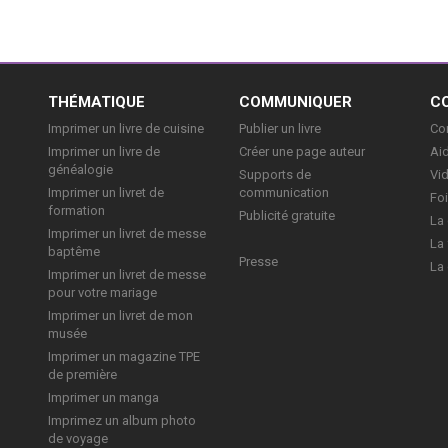
E
THÉMATIQUE
COMMUNIQUER
C
Imprimer un livre de cuisine
Publier un livre
Con
Imprimer un livre de
Créer une page auteur
Aid
généalogie
Supports de
Vi
Imprimer un livret de
communication
Foi
formation
Publicité gratuite
La 
Imprimer un livret de messe
La 
baptême
Presse
La 
Imprimer un livret de messe
pour votre mariage
Imprimer un livret de mon
musée
Imprimer un magazine TPE
de première
Imprimer un manga
Imprimez un album photo
de voyage