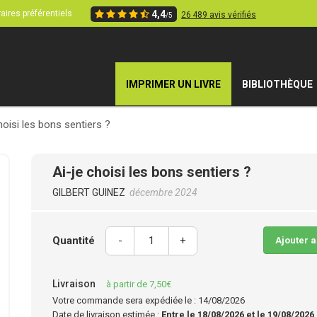
aires préférentiels
4,4
26 489 avis vérifiés
/5
IMPRIMER UN LIVRE
BIBLIOTHÈQUE
hoisi les bons sentiers ?
Ai-je choisi les bons sentiers ?
GILBERT GUINEZ
décembre 2024
Quantité
-
+
Ajouter 
Livraison
à partir de 7,50€
Votre commande sera expédiée le : 14/08/2026
Date de livraison estimée :
Entre le 18/08/2026 et le 19/08/2026