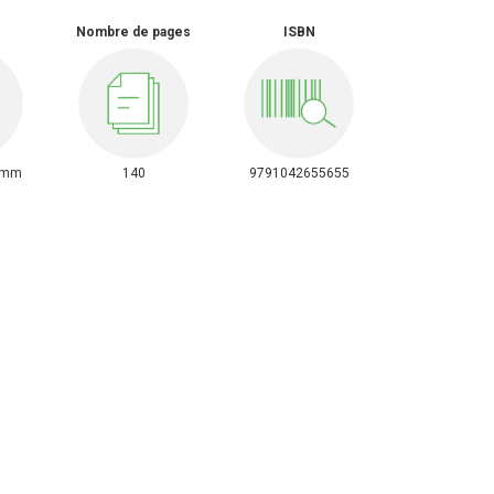
Nombre de pages
ISBN
0mm
140
9791042655655