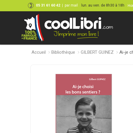
05 31 61 60 42
|
par mail
lun. au ven. de 8h30 à 18h
Hor
Accueil
Bibliothèque
GILBERT GUINEZ
Ai-je c