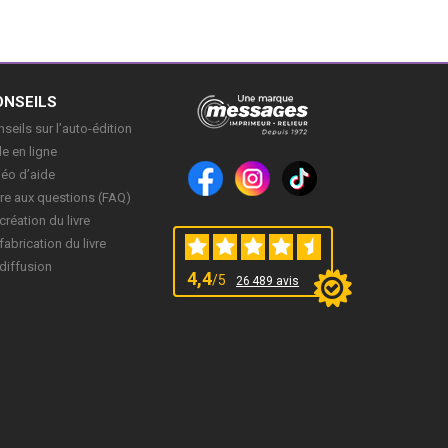
ONSEILS
seils sur l’auto-édition
e en ligne
déo d’aide
re aux questions (FAQ)
création du livre
fabrication du livre
diffusion
4,4
/5
26 489 avis