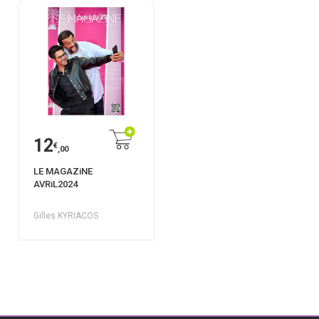
12
€
,00
LE MAGAZiNE
AVRiL2024
Gilles KYRIACOS