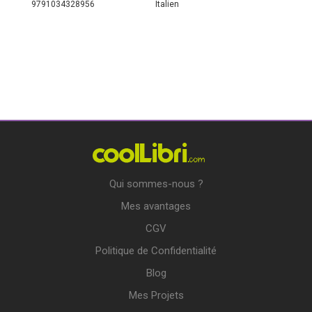
9791034328956
Italien
Qui sommes-nous ?
Mes avantages
CGV
Politique de Confidentialité
Blog
Mes Projets