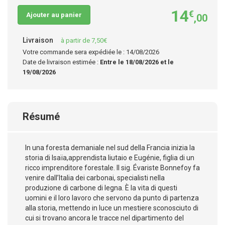
14
€
Ajouter au panier
,00
Livraison
à partir de 7,50€
Votre commande sera expédiée le : 14/08/2026
Date de livraison estimée :
Entre le 18/08/2026 et le
19/08/2026
Résumé
In una foresta demaniale nel sud della Francia inizia la
storia di Isaïa,apprendista liutaio e Eugénie, figlia di un
ricco imprenditore forestale. Il sig. Évariste Bonnefoy fa
venire dall’Italia dei carbonai, specialisti nella
produzione di carbone di legna. È la vita di questi
uomini e il loro lavoro che servono da punto di partenza
alla storia, mettendo in luce un mestiere sconosciuto di
cui si trovano ancora le tracce nel dipartimento del