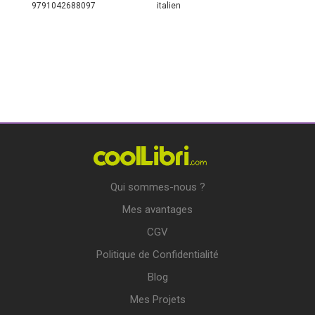
9791042688097
italien
Qui sommes-nous ?
Mes avantages
CGV
Politique de Confidentialité
Blog
Mes Projets