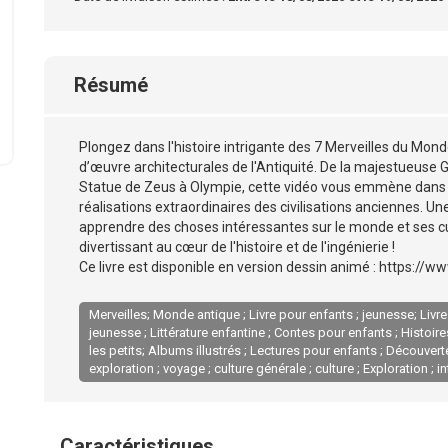
Résumé
Plongez dans l'histoire intrigante des 7 Merveilles du Mon
d’œuvre architecturales de l'Antiquité. De la majestueuse
Statue de Zeus à Olympie, cette vidéo vous emmène dans u
réalisations extraordinaires des civilisations anciennes. U
apprendre des choses intéressantes sur le monde et ses cu
divertissant au cœur de l'histoire et de l'ingénierie !
Ce livre est disponible en version dessin animé : http
Merveilles; Monde antique ; Livre pour enfants ; jeunesse; Livre
jeunesse ; Littérature enfantine ; Contes pour enfants ; Histoir
les petits; Albums illustrés ; Lectures pour enfants ; Découverte
exploration ; voyage ; culture générale ; culture ; Exploration ; i
Caractéristiques