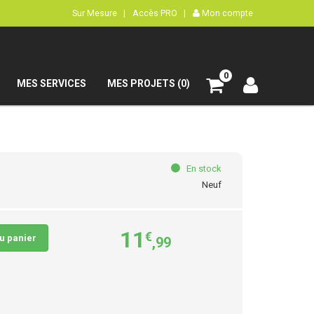
Sur Mesure |
Accès PRO |
Mon compte
0
MES SERVICES
MES PROJETS (0)
En stock
Neuf
11
€
au panier
,99