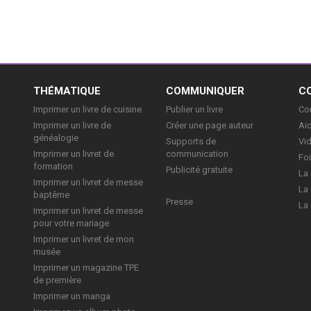
E
THÉMATIQUE
COMMUNIQUER
C
Imprimer un livre de cuisine
Publier un livre
Con
Imprimer un livre de
Créer une page auteur
Aid
généalogie
Supports de
Vi
Imprimer un livret de
communication
Foi
formation
Publicité gratuite
La 
Imprimer un livret de messe
La 
baptême
Presse
La 
Imprimer un livret de messe
pour votre mariage
Imprimer un livret de mon
musée
Imprimer un magazine TPE
de première
Imprimer un manga