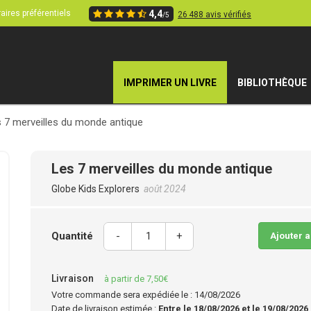
aires préférentiels
4,4
26 488 avis vérifiés
/5
IMPRIMER UN LIVRE
BIBLIOTHÈQUE
 7 merveilles du monde antique
Les 7 merveilles du monde antique
Globe Kids Explorers
août 2024
Quantité
-
+
Ajouter 
Livraison
à partir de 7,50€
Votre commande sera expédiée le : 14/08/2026
Date de livraison estimée :
Entre le 18/08/2026 et le 19/08/2026