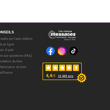
ONSEILS
seils sur l’auto-édition
e en ligne
déo d’aide
re aux questions (FAQ)
création du livre
fabrication du livre
diffusion
4,4
/5
26 488 avis