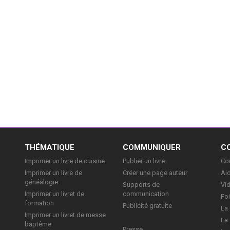
E
THÉMATIQUE
COMMUNIQUER
C
Imprimer un livre de cuisine
Publier un livre
Con
Imprimer un livre de
Créer une page auteur
Aid
généalogie
Supports de
Vi
Imprimer un livret de
communication
Foi
formation
Publicité gratuite
La 
Imprimer un livret de messe
La 
baptême
Presse