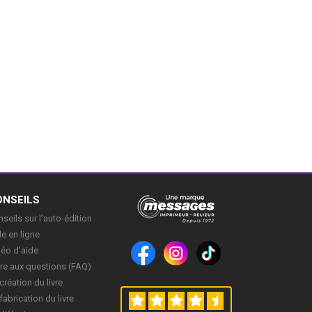
ONSEILS
seils sur l’auto-édition
e en ligne
déo d’aide
re aux questions (FAQ)
création du livre
fabrication du livre