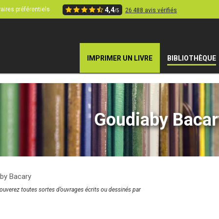
aires préférentiels
4,4
26 488 avis vérifiés
/5
IMPRIMER UN LIVRE
BIBLIOTHÈQUE
Goudiaby Bacar
by Bacary
rouverez toutes sortes d’ouvrages écrits ou dessinés par