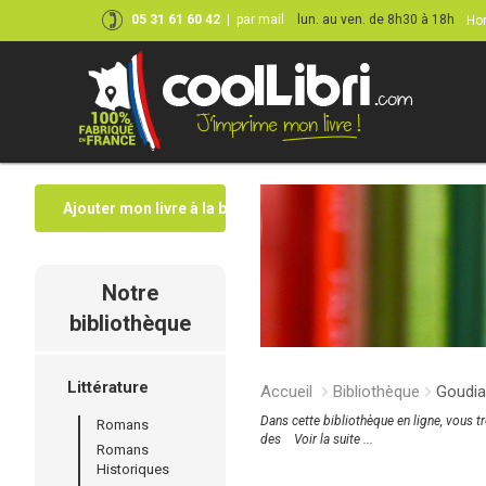
05 31 61 60 42
|
par mail
lun. au ven. de 8h30 à 18h
Hor
Ajouter mon livre à la bibliothèque
Notre
bibliothèque
Littérature
Accueil
Bibliothèque
Goudia
Dans cette bibliothèque en ligne, vous t
Romans
des
Voir la suite ...
Romans
Historiques