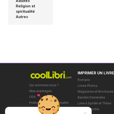
Adultes
Religion et
spiritualité
Autres
IMPRIMER UN LIVR
Romans
Qui sommes-nous ?
Livres Photos
Mes avantages
Magazines et Brochures
CGV
Bandes Dessinées
Politique de Confidentialité
Livre à Spirale et Thèse
Blog
Livre de Poche