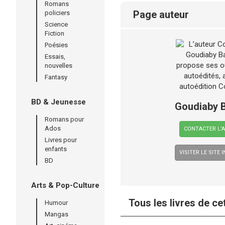
Romans
page auteur
policiers
Science
Fiction
Poésies
Essais,
nouvelles
Fantasy
BD & Jeunesse
Goudiaby 
Romans pour
Ados
CONTACTER L’
Livres pour
enfants
VISITER LE SITE 
BD
Arts & Pop-Culture
Tous les livres de ce
Humour
Mangas