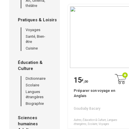
Art, cinéma,
théâtre
Pratiques & Loisirs
Voyages
Santé, Bien-
être
Cuisine
Éducation &
Culture
15
Dictionnaire
€
,00
Scolaire
Préparer son voyage en
Langues
Anglais
étrangères
Biographie
Goudiaby Bacary
Sciences
Autres, Éducation & Culture, Langues
humaines
étrangères, Scolaire, Voyages