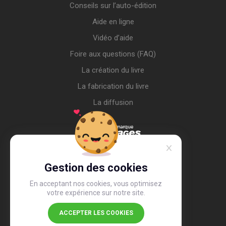
Conseils sur l’auto-édition
Aide en ligne
Vidéo d’aide
Foire aux questions (FAQ)
La création du livre
La fabrication du livre
La diffusion
Gestion des cookies
En acceptant nos cookies, vous optimisez
votre expérience sur notre site.
ACCEPTER LES COOKIES
4,4
/5
26 490 avis