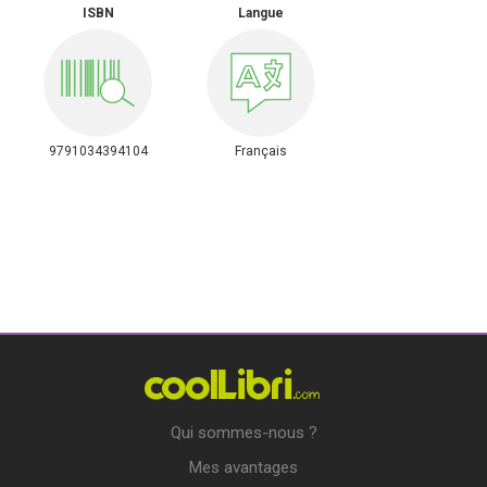
ISBN
Langue
9791034394104
Français
Qui sommes-nous ?
Mes avantages