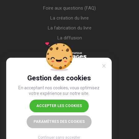
Foire aux questions (FAQ)
La création du livre
La fabrication du livre
La diffusion
Gestion des cookies
En acceptant nos cookies, vous optimisez
votre expérience sur notre site.
ACCEPTER LES COOKIES
4,4
/5
26 506 avis
PARAMÈTRES DES COOKIES
Continuer sans accepter