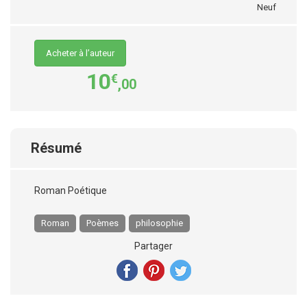
Neuf
Acheter à l’auteur
10
€
,00
Résumé
Roman Poétique
Roman
Poèmes
philosophie
Partager