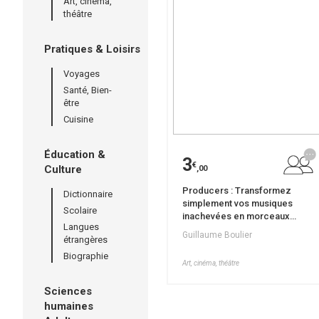
Art, cinéma,
théâtre
Pratiques & Loisirs
Voyages
Santé, Bien-
être
Cuisine
Éducation &
3
€
Culture
,00
Producers : Transformez
Dictionnaire
simplement vos musiques
Scolaire
inachevées en morceaux
Langues
irrésistibles
Guillaume Boulier
étrangères
Biographie
Art, cinéma, théâtre
Sciences
humaines