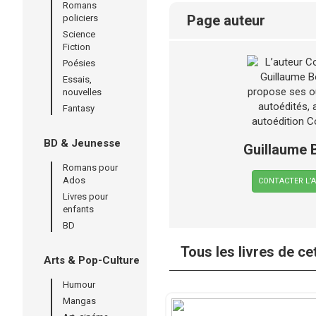
Romans
page auteur
policiers
Science
Fiction
Poésies
Essais,
nouvelles
Fantasy
BD & Jeunesse
Guillaume 
Romans pour
Ados
CONTACTER L’
Livres pour
enfants
BD
Tous les livres de ce
Arts & Pop-Culture
Humour
Mangas