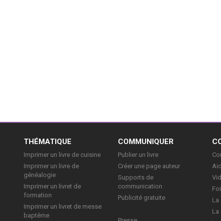
E
THÉMATIQUE
COMMUNIQUER
C
Imprimer un livre de cuisine
Publier un livre
Con
Imprimer un livre de
Créer une page auteur
Aid
généalogie
Supports de
Vi
Imprimer un livret de
communication
Foi
formation
Publicité gratuite
La 
Imprimer un livret de messe
La 
baptême
Presse