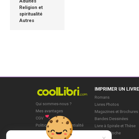
Adultes
Religion et
spiritualité
Autres
IMPRIMER UN LIVR
Romans
Qui sommes-nous ?
Livres Photos
Mes avantages
Magazines et Brochures
CGV
Bandes Dessinées
Politique de Confidentialité
Livre à Spirale et Thèse
Blog
Livre de Poche