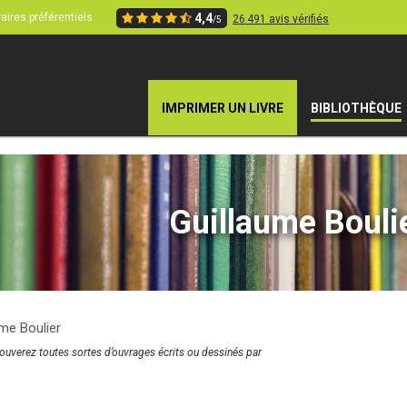
aires préférentiels
4,4
26 491 avis vérifiés
/5
IMPRIMER UN LIVRE
BIBLIOTHÈQUE
Guillaume Bouli
ume Boulier
rouverez toutes sortes d’ouvrages écrits ou dessinés par