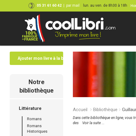
05 31 61 60 42
|
par mail
lun. au ven. de 8h30 à 18h
Hor
Ajouter mon livre à la bibliothèque
Notre
bibliothèque
Littérature
Accueil
Bibliothèque
Guilla
Dans cette bibliothèque en ligne, vous t
Romans
des
Voir la suite ...
Romans
Historiques