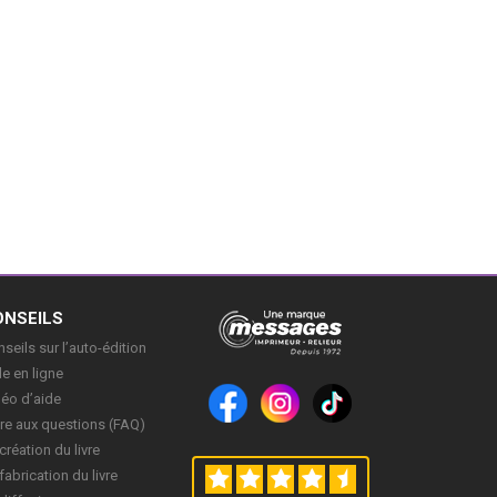
ONSEILS
seils sur l’auto-édition
e en ligne
déo d’aide
re aux questions (FAQ)
création du livre
fabrication du livre